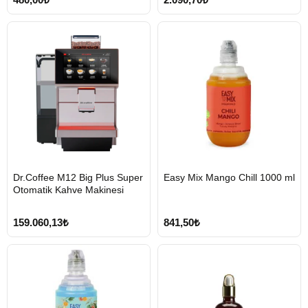
HIZLI
HIZLI
Dr.Coffee M12 Big Plus Super
Easy Mix Mango Chill 1000 ml
GÖNDERİ
GÖNDERİ
Otomatik Kahve Makinesi
KARGO
ÜCRETSİZ
159.060,13₺
841,50₺