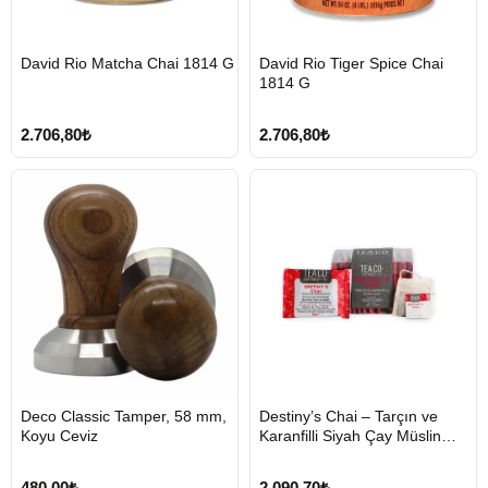
HIZLI
HIZLI
David Rio Matcha Chai 1814 G
David Rio Tiger Spice Chai
GÖNDERİ
GÖNDERİ
1814 G
KARGO
KARGO
ÜCRETSİZ
ÜCRETSİZ
2.706,80₺
2.706,80₺
HIZLI
HIZLI
Deco Classic Tamper, 58 mm,
Destiny’s Chai – Tarçın ve
GÖNDERİ
GÖNDERİ
Koyu Ceviz
Karanfilli Siyah Çay Müslin
KARGO
ÜCRETSİZ
Poşet
480,00₺
2.090,70₺