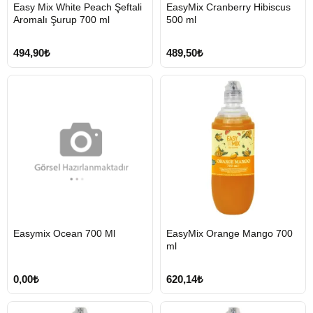
HIZLI
HIZLI
Easy Mix White Peach Şeftali
EasyMix Cranberry Hibiscus
GÖNDERİ
GÖNDERİ
Aromalı Şurup 700 ml
500 ml
494,90₺
489,50₺
HIZLI
Easymix Ocean 700 Ml
EasyMix Orange Mango 700
GÖNDERİ
ml
0,00₺
620,14₺