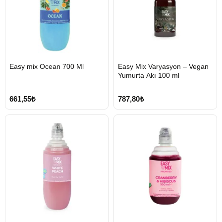
HIZLI
HIZLI
Easy mix Ocean 700 Ml
Easy Mix Varyasyon – Vegan
GÖNDERİ
GÖNDERİ
Yumurta Akı 100 ml
661,55₺
787,80₺