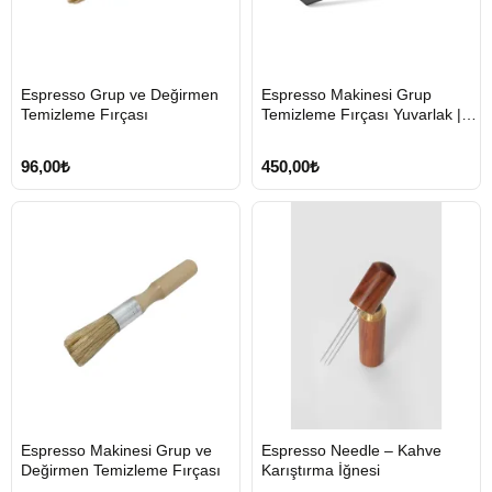
HIZLI
HIZLI
Espresso Grup ve Değirmen
Espresso Makinesi Grup
GÖNDERİ
GÖNDERİ
Temizleme Fırçası
Temizleme Fırçası Yuvarlak |
58mm
96,00₺
450,00₺
HIZLI
HIZLI
Espresso Makinesi Grup ve
Espresso Needle – Kahve
GÖNDERİ
GÖNDERİ
Değirmen Temizleme Fırçası
Karıştırma İğnesi