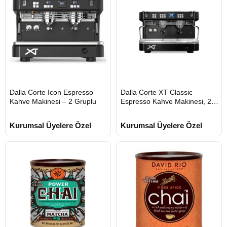
HIZLI
HIZLI
Dalla Corte Icon Espresso
Dalla Corte XT Classic
GÖNDERİ
GÖNDERİ
Kahve Makinesi – 2 Gruplu
Espresso Kahve Makinesi, 2
KARGO
KARGO
ÜCRETSİZ
ÜCRETSİZ
Gruplu
Kurumsal Üyelere Özel
Kurumsal Üyelere Özel