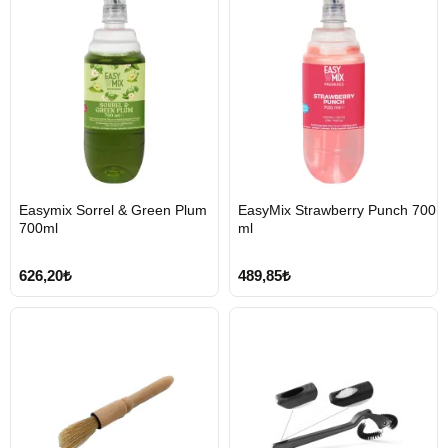
HIZLI
HIZLI
Easymix Sorrel & Green Plum
EasyMix Strawberry Punch 700
GÖNDERİ
GÖNDERİ
700ml
ml
626,20₺
489,85₺