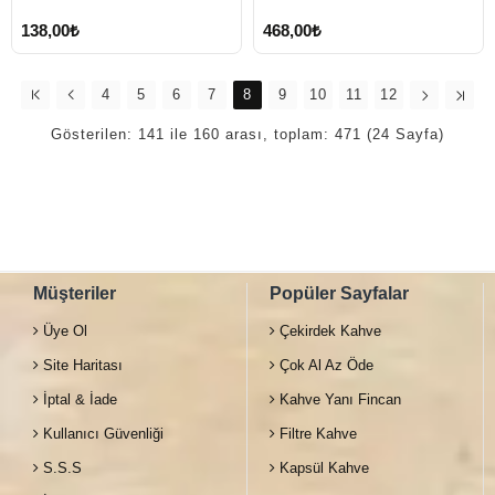
138,00₺
468,00₺
4
5
6
7
8
9
10
11
12
Gösterilen: 141 ile 160 arası, toplam: 471 (24 Sayfa)
Müşteriler
Popüler Sayfalar
Üye Ol
Çekirdek Kahve
Site Haritası
Çok Al Az Öde
İptal & İade
Kahve Yanı Fincan
Kullanıcı Güvenliği
Filtre Kahve
S.S.S
Kapsül Kahve