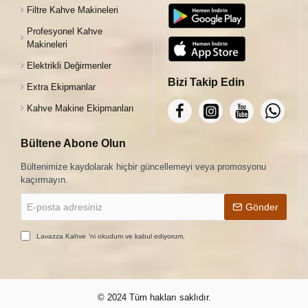
Filtre Kahve Makineleri
Profesyonel Kahve
Makineleri
Elektrikli Değirmenler
Bizi Takip Edin
Extra Ekipmanlar
Kahve Makine Ekipmanları
Bültene Abone Olun
Bültenimize kaydolarak hiçbir güncellemeyi veya promosyonu
kaçırmayın.
E-
Gönder
posta
adresiniz
Lavazza Kahve
'ni okudum ve kabul ediyorum.
© 2024 Tüm hakları saklıdır.