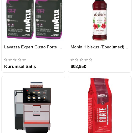
HIZLI
HIZLI
Lavazza Expert Gusto Forte Çekirdek Kahve 2 x 1 KG
Monin Hibiskus (Ebegümeci) Şurubu 700 ml
GÖNDERİ
GÖNDERİ
KARGO
ÜCRETSİZ
Kurumsal Satış
802,95₺