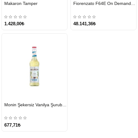
HIZLI
HIZLI
Makaron Tamper
Fiorenzato F64E On Demand Kahve Değirmeni – Gri
GÖNDERİ
GÖNDERİ
1.428,00₺
48.141,36₺
HIZLI
Monin Şekersiz Vanilya Şurubu 700 ML
GÖNDERİ
677,71₺