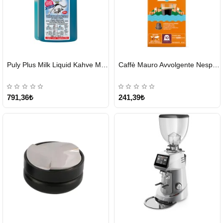
HIZLI
HIZLI
Puly Plus Milk Liquid Kahve Makinesi Sıvı Temizleyici 1000 ml
Caffè Mauro Avvolgente Nespresso Kapsül
GÖNDERİ
GÖNDERİ
791,36₺
241,39₺