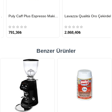
HIZLI
HIZLI
Puly Caff Plus Espresso Makinesi Temizleyici Tablet 100 x 1.35 G
Lavazza Qualità Oro Çekirdek Kahve 1 KG x 2
GÖNDERİ
GÖNDERİ
KARGO
ÜCRETSİZ
791,36₺
2.868,40₺
Benzer Ürünler