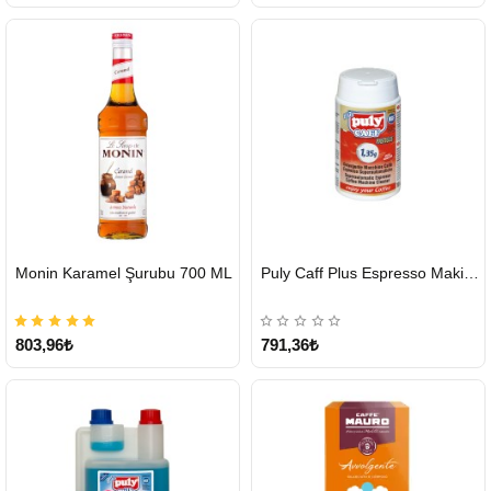
HIZLI
HIZLI
Monin Karamel Şurubu 700 ML
Puly Caff Plus Espresso Makinesi Temizleyici Tablet 100 x 1.35 G
GÖNDERİ
GÖNDERİ
803,96₺
791,36₺