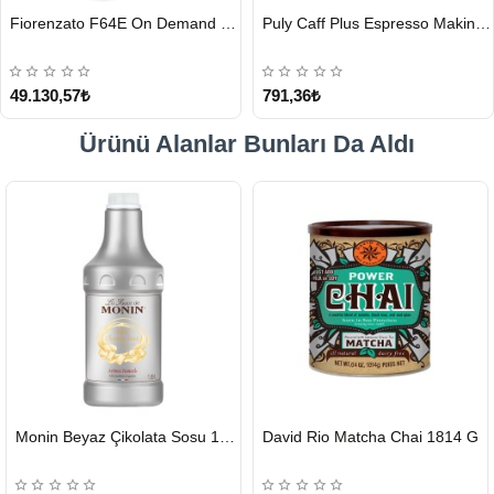
HIZLI
HIZLI
Fiorenzato F64E On Demand Kahve Değirmeni, Siyah
Puly Caff Plus Espresso Makinesi Temizleyici Tablet 100 x 1.35 G
GÖNDERİ
GÖNDERİ
49.130,57₺
791,36₺
Ürünü Alanlar Bunları Da Aldı
HIZLI
HIZLI
Monin Beyaz Çikolata Sosu 1890ml
David Rio Matcha Chai 1814 G
GÖNDERİ
GÖNDERİ
KARGO
ÜCRETSİZ