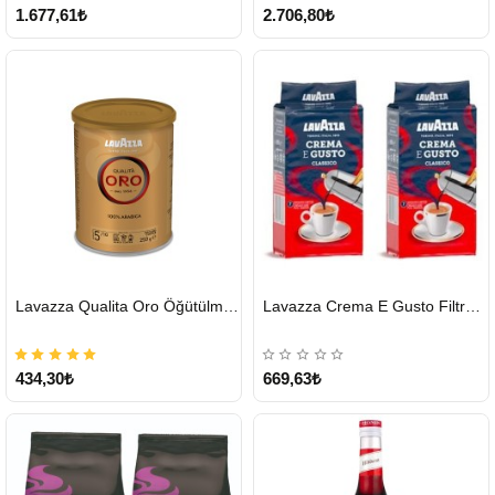
1.677,61₺
2.706,80₺
HIZLI
HIZLI
Lavazza Qualita Oro Öğütülmüş Kahve Teneke 250 G
Lavazza Crema E Gusto Filtre Kahve 250 G X 2
GÖNDERİ
GÖNDERİ
434,30₺
669,63₺