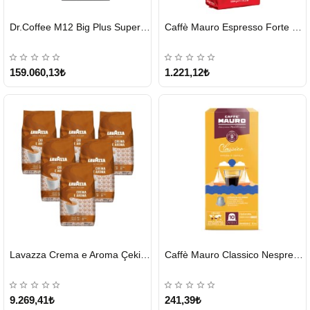
HIZLI
HIZLI
Dr.Coffee M12 Big Plus Super Otomatik Kahve Makinesi
Caffè Mauro Espresso Forte 1 KG
GÖNDERİ
GÖNDERİ
KARGO
ÜCRETSİZ
159.060,13₺
1.221,12₺
HIZLI
HIZLI
Lavazza Crema e Aroma Çekirdek Kahve 1KG X 6Adet
Caffè Mauro Classico Nespresso Kapsül
GÖNDERİ
GÖNDERİ
9.269,41₺
241,39₺