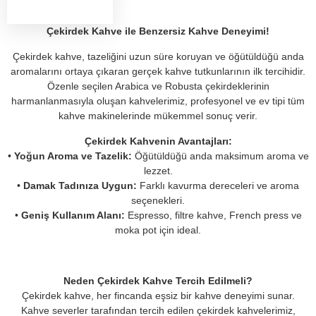
Çekirdek Kahve ile Benzersiz Kahve Deneyimi!
Çekirdek kahve, tazeliğini uzun süre koruyan ve öğütüldüğü anda
aromalarını ortaya çıkaran gerçek kahve tutkunlarının ilk tercihidir.
Özenle seçilen Arabica ve Robusta çekirdeklerinin
harmanlanmasıyla oluşan kahvelerimiz, profesyonel ve ev tipi tüm
kahve makinelerinde mükemmel sonuç verir.
Çekirdek Kahvenin Avantajları:
•
Yoğun Aroma ve Tazelik:
Öğütüldüğü anda maksimum aroma ve
lezzet.
•
Damak Tadınıza Uygun:
Farklı kavurma dereceleri ve aroma
seçenekleri.
•
Geniş Kullanım Alanı:
Espresso, filtre kahve, French press ve
moka pot için ideal.
Neden Çekirdek Kahve Tercih Edilmeli?
Çekirdek kahve, her fincanda eşsiz bir kahve deneyimi sunar.
Kahve severler tarafından tercih edilen çekirdek kahvelerimiz,