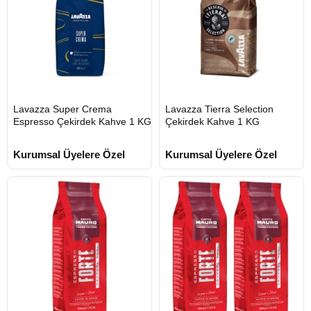
HIZLI
HIZLI
Lavazza Super Crema
Lavazza Tierra Selection
GÖNDERİ
GÖNDERİ
Espresso Çekirdek Kahve 1 KG
Çekirdek Kahve 1 KG
KARGO
KARGO
ÜCRETSİZ
ÜCRETSİZ
Kurumsal Üyelere Özel
Kurumsal Üyelere Özel