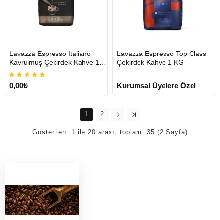
HIZLI
Lavazza Espresso Italiano
Lavazza Espresso Top Class
GÖNDERİ
Kavrulmuş Çekirdek Kahve 1
Çekirdek Kahve 1 KG
KG
0,00₺
Kurumsal Üyelere Özel
1
2
Gösterilen: 1 ile 20 arası, toplam: 35 (2 Sayfa)