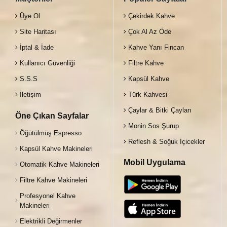
Üye Ol
Çekirdek Kahve
Site Haritası
Çok Al Az Öde
İptal & İade
Kahve Yanı Fincan
Kullanıcı Güvenliği
Filtre Kahve
S.S.S
Kapsül Kahve
İletişim
Türk Kahvesi
Çaylar & Bitki Çayları
Öne Çıkan Sayfalar
Monin Sos Şurup
Öğütülmüş Espresso
Reflesh & Soğuk İçicekler
Kapsül Kahve Makineleri
Mobil Uygulama
Otomatik Kahve Makineleri
Filtre Kahve Makineleri
Profesyonel Kahve
Makineleri
Elektrikli Değirmenler