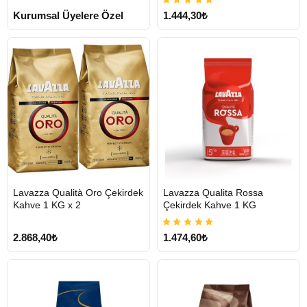
Kurumsal Üyelere Özel
1.444,30₺
HIZLI
HIZLI
Lavazza Qualità Oro Çekirdek
Lavazza Qualita Rossa
GÖNDERİ
GÖNDERİ
Kahve 1 KG x 2
Çekirdek Kahve 1 KG
KARGO
ÜCRETSİZ
2.868,40₺
1.474,60₺