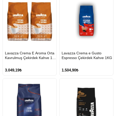
HIZLI
HIZLI
Lavazza Crema E Aroma Orta
Lavazza Crema e Gusto
GÖNDERİ
GÖNDERİ
Kavrulmuş Çekirdek Kahve 1
Espresso Çekirdek Kahve 1KG
KARGO
ÜCRETSİZ
KG X 2
3.049,19₺
1.504,90₺