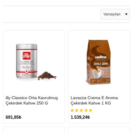
HIZLI
HIZLI
illy Classico Orta Kavrulmuş
Lavazza Crema E Aroma
GÖNDERİ
GÖNDERİ
Çekirdek Kahve 250 G
Çekirdek Kahve 1 KG
691,85₺
1.539,24₺