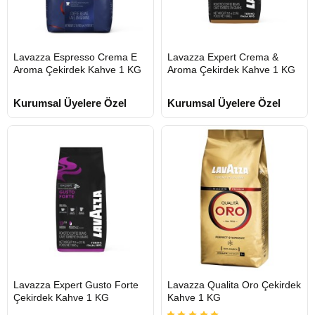
HIZLI
HIZLI
Lavazza Espresso Crema E
Lavazza Expert Crema &
GÖNDERİ
GÖNDERİ
Aroma Çekirdek Kahve 1 KG
Aroma Çekirdek Kahve 1 KG
Kurumsal Üyelere Özel
Kurumsal Üyelere Özel
HIZLI
HIZLI
Lavazza Expert Gusto Forte
Lavazza Qualita Oro Çekirdek
GÖNDERİ
GÖNDERİ
Çekirdek Kahve 1 KG
Kahve 1 KG