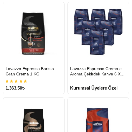
HIZLI
HIZLI
Lavazza Espresso Barista
Lavazza Espresso Crema e
GÖNDERİ
GÖNDERİ
Gran Crema 1 KG
Aroma Çekirdek Kahve 6 X
1KG
1.363,50₺
Kurumsal Üyelere Özel