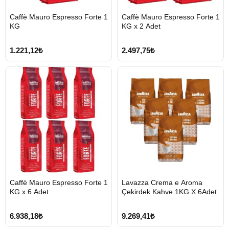
HIZLI
HIZLI
Caffè Mauro Espresso Forte 1
Caffè Mauro Espresso Forte 1
GÖNDERİ
GÖNDERİ
KG
KG x 2 Adet
1.221,12₺
2.497,75₺
HIZLI
HIZLI
Caffè Mauro Espresso Forte 1
Lavazza Crema e Aroma
GÖNDERİ
GÖNDERİ
KG x 6 Adet
Çekirdek Kahve 1KG X 6Adet
6.938,18₺
9.269,41₺