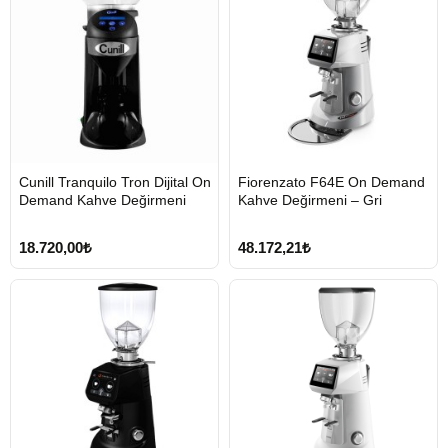
HIZLI
HIZLI
Cunill Tranquilo Tron Dijital On
Fiorenzato F64E On Demand
GÖNDERİ
GÖNDERİ
Demand Kahve Değirmeni
Kahve Değirmeni – Gri
KARGO
ÜCRETSİZ
18.720,00₺
48.172,21₺