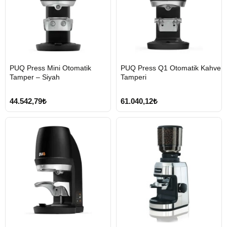
HIZLI
HIZLI
PUQ Press Mini Otomatik
PUQ Press Q1 Otomatik Kahve
GÖNDERİ
GÖNDERİ
Tamper – Siyah
Tamperi
44.542,79₺
61.040,12₺