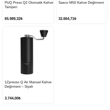
HIZLI
HIZLI
PUQ Press Q2 Otomatik Kahve
Saeco M50 Kahve Değirmeni
GÖNDERİ
GÖNDERİ
Tamperi
65.989,32₺
32.664,71₺
1Zpresso Q Air Manuel Kahve
2-3 Gün
Değirmeni – Siyah
3.744,00₺