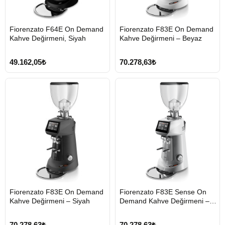
HIZLI
HIZLI
Fiorenzato F64E On Demand
Fiorenzato F83E On Demand
GÖNDERİ
GÖNDERİ
Kahve Değirmeni, Siyah
Kahve Değirmeni – Beyaz
49.162,05₺
70.278,63₺
HIZLI
HIZLI
Fiorenzato F83E On Demand
Fiorenzato F83E Sense On
GÖNDERİ
GÖNDERİ
Kahve Değirmeni – Siyah
Demand Kahve Değirmeni –
Gri
70.278,63₺
70.278,63₺