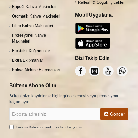
Reflesh & Soğuk İçicekler
Kapsül Kahve Makineleri
Mobil Uygulama
Otomatik Kahve Makineleri
Filtre Kahve Makineleri
Profesyonel Kahve
Makineleri
Elektrikli Değirmenler
Bizi Takip Edin
Extra Ekipmanlar
Kahve Makine Ekipmanları
Bültene Abone Olun
Bültenimize kaydolarak hiçbir güncellemeyi veya promosyonu
kaçırmayın.
E-
Gönder
posta
adresiniz
Lavazza Kahve
'ni okudum ve kabul ediyorum.