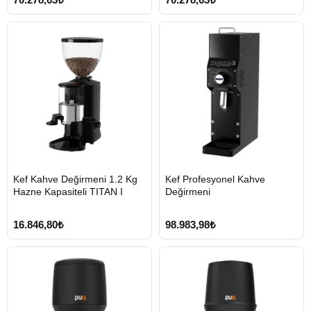
HIZLI
HIZLI
Kef Kahve Değirmeni 1.2 Kg
Kef Profesyonel Kahve
GÖNDERİ
GÖNDERİ
Hazne Kapasiteli TITAN I
Değirmeni
KARGO
ÜCRETSİZ
16.846,80₺
98.983,98₺