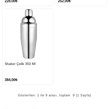
228,00₺
252,00₺
HIZLI
Shaker Çelik 350 Ml
GÖNDERİ
384,00₺
Gösterilen: 1 ile 9 arası, toplam: 9 (1 Sayfa)