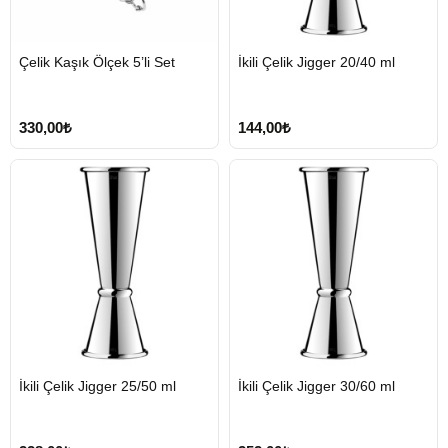
HIZLI
HIZLI
Çelik Kaşık Ölçek 5’li Set
İkili Çelik Jigger 20/40 ml
GÖNDERİ
GÖNDERİ
330,00₺
144,00₺
HIZLI
HIZLI
İkili Çelik Jigger 25/50 ml
İkili Çelik Jigger 30/60 ml
GÖNDERİ
GÖNDERİ