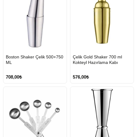
HIZLI
HIZLI
Boston Shaker Çelik 500+750
Çelik Gold Shaker 700 ml
GÖNDERİ
GÖNDERİ
ML
Kokteyl Hazırlama Kabı
708,00₺
576,00₺