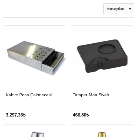
HIZLI
HIZLI
Kahve Posa Çekmecesi
Tamper Matı Siyah
GÖNDERİ
GÖNDERİ
3.297,35₺
466,80₺