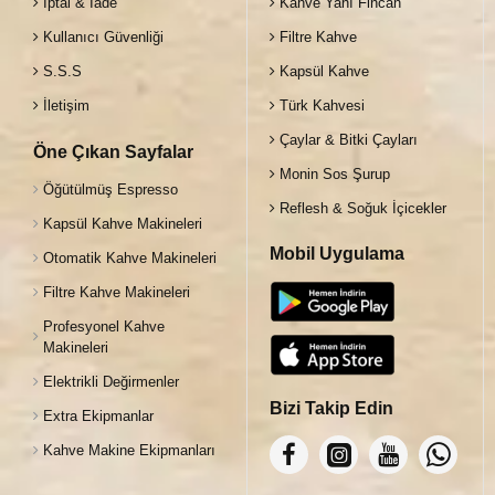
İptal & İade
Kahve Yanı Fincan
Kullanıcı Güvenliği
Filtre Kahve
S.S.S
Kapsül Kahve
İletişim
Türk Kahvesi
Çaylar & Bitki Çayları
Öne Çıkan Sayfalar
Monin Sos Şurup
Öğütülmüş Espresso
Reflesh & Soğuk İçicekler
Kapsül Kahve Makineleri
Mobil Uygulama
Otomatik Kahve Makineleri
Filtre Kahve Makineleri
Profesyonel Kahve
Makineleri
Elektrikli Değirmenler
Bizi Takip Edin
Extra Ekipmanlar
Kahve Makine Ekipmanları