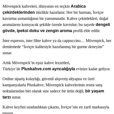
Mövenpick kahveleri, dünyanın en seçkin
Arabica
çekirdeklerinden
titizlikle hazırlanır. Her bir harman, İsviçre
kavurma uzmanlığının bir yansımasıdır. Kahve çekirdekleri, doğal
aromalarını koruyacak şekilde özenle kavrulur; bu sayede
dengeli
gövde, ipeksi doku ve zengin aroma
profili elde edilir.
İster espresso, ister filtre kahve ya da cappuccino… Mövenpick, her
demlemede “İsviçre kalitesiyle hazırlanmış bir gurme deneyim”
sunar.
Artık Mövenpick’in eşsiz kahve lezzetleri,
Türkiye’de
Pluskahve.com ayrıcalığıyla
evinize kadar geliyor.
Online sipariş kolaylığı, güvenli alışveriş altyapısı ve özel
kampanyalarla Pluskahve, Mövenpick kahvelerinin resmi satış
noktalarından biri olarak size sadece bir ürün değil,
bir yaşam
tarzı
sunar.
Kahve keyfini sıradanlıktan çıkarın, İsviçre’nin en zarif markasıyla
tanışın.