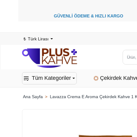
GÜVENLİ ÖDEME &
HIZLI KARGO
1
₺
Türk Lirası
Ürün,
kategor
veya
Tüm Kategoriler
Çekirdek Kahv
marka
ara...
Lavazza Crema E Aroma Çekirdek Kahve 1 
home