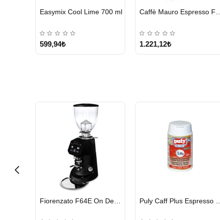
HIZLI
HIZLI
Bravilor Bonamat 110/360 MM Filtre Kağıdı – 250 Adet
illy Classico Orta Kavrulmuş Çekirdek Kahve 250 G
Kurukahveci Me
GÖNDERİ
GÖNDERİ
691,85₺
499,95₺
HIZLI
HIZLI
Cunill Tranquilo 2 Kahve Değirmeni
Fiorenzato F64E On Demand Kahve Değirmeni, Siyah
Puly Caff Plus Espresso Makinesi Temizl
GÖNDERİ
GÖNDERİ