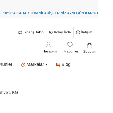
!
16:30'A KADAR TÜM SİPARİŞLERİNİZ
AYNI GÜN KARGO
Sipariş Takip
Kolay İade
İletişim
Hesabım
Favoriler
Sepetim
rünler
Markalar
Blog
ahve 1 KG