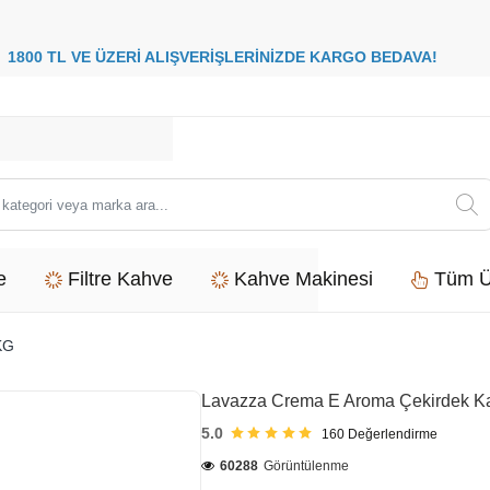
8
00 TL VE ÜZERİ ALIŞVERİŞLERİNİZDE
KARGO BEDAVA
i
e
Filtre Kahve
Kahve Makinesi
Tüm Ü
KG
Lavazza Crema E Aroma Çekirdek K
5.0
160
Değerlendirme
60288
Görüntülenme