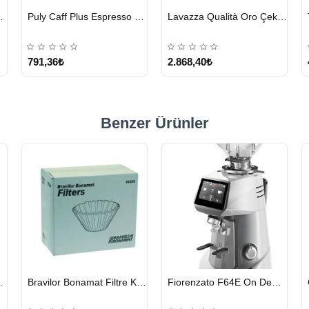
HIZLI
HIZLI
hmet Efendi Türk Kahvesi 500 G
Motta Süt Potu Tulip Mavi 500 ml
Lavazza Crema E Gusto Filtre Kahve 250 G X 4
GÖNDERİ
GÖNDERİ
1.276,80₺
1.328,15₺
Benzer Ürünler
HIZLI
HIZLI
eyici Tablet 100 x 1.35 G
Bravilor Bonamat Filtre Kağıdı 85/245 MM 1000 Adet
Fiorenzato F64E On Demand Kahve Değirmeni – Gri
GÖNDERİ
GÖNDERİ