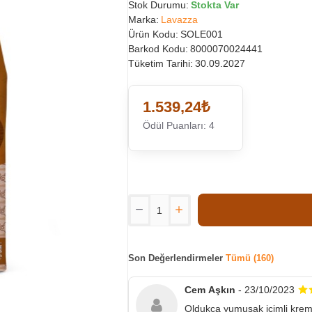
Stok Durumu:
Stokta Var
Marka:
Lavazza
Ürün Kodu:
SOLE001
Barkod Kodu:
8000070024441
Tüketim Tarihi:
30.09.2027
1.539,24₺
Ödül Puanları: 4
Son Değerlendirmeler
Tümü (160)
Cem Aşkın
- 23/10/2023
Oldukça yumuşak içimli krem