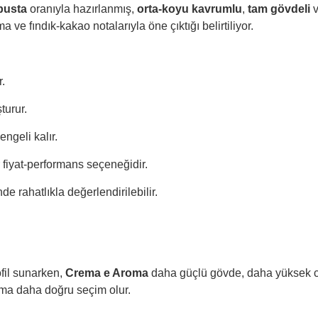
busta
oranıyla hazırlanmış,
orta-koyu kavrumlu
,
tam gövdeli
ve fındık-kakao notalarıyla öne çıktığı belirtiliyor.
.
turur.
ngeli kalır.
r fiyat-performans seçeneğidir.
 rahatlıkla değerlendirilebilir.
fil sunarken,
Crema e Aroma
daha güçlü gövde, daha yüksek cr
oma daha doğru seçim olur.