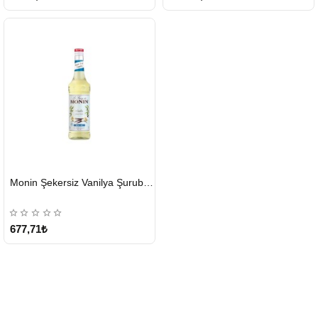
HIZLI
Monin Şekersiz Vanilya Şurubu 700 ML
GÖNDERİ
677,71₺