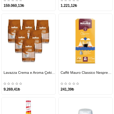
159.060,13₺
1.221,12₺
HIZLI
HIZLI
Lavazza Crema e Aroma Çekirdek Kahve 1KG X 6Adet
Caffè Mauro Classico Nespresso Kapsül
GÖNDERİ
GÖNDERİ
9.269,41₺
241,39₺