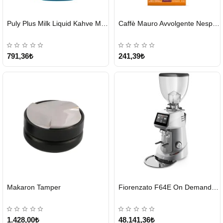
HIZLI
HIZLI
Puly Plus Milk Liquid Kahve Makinesi Sıvı Temizleyici 1000 ml
Caffè Mauro Avvolgente Nespresso Kapsül
GÖNDERİ
GÖNDERİ
791,36₺
241,39₺
HIZLI
HIZLI
Makaron Tamper
Fiorenzato F64E On Demand Kahve Değirmeni – Gri
GÖNDERİ
GÖNDERİ
1.428,00₺
48.141,36₺