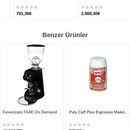
KARGO
ÜCRETSİZ
791,36₺
2.868,40₺
Benzer Ürünler
HIZLI
HIZLI
Fiorenzato F64E On Demand Kahve Değirmeni, Siyah
Puly Caff Plus Espresso Makinesi Temizleyici Tablet 100 x 1.35 G
GÖNDERİ
GÖNDERİ