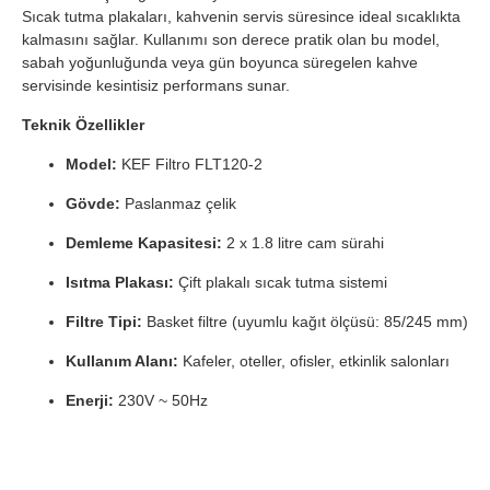
Sıcak tutma plakaları, kahvenin servis süresince ideal sıcaklıkta
kalmasını sağlar. Kullanımı son derece pratik olan bu model,
sabah yoğunluğunda veya gün boyunca süregelen kahve
servisinde kesintisiz performans sunar.
Teknik Özellikler
Model:
KEF Filtro FLT120-2
Gövde:
Paslanmaz çelik
Demleme Kapasitesi:
2 x 1.8 litre cam sürahi
Isıtma Plakası:
Çift plakalı sıcak tutma sistemi
Filtre Tipi:
Basket filtre (uyumlu kağıt ölçüsü: 85/245 mm)
Kullanım Alanı:
Kafeler, oteller, ofisler, etkinlik salonları
Enerji:
230V ~ 50Hz