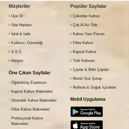
Müşteriler
Popüler Sayfalar
Üye Ol
Çekirdek Kahve
Site Haritası
Çok Al Az Öde
İptal & İade
Kahve Yanı Fincan
Kullanıcı Güvenliği
Filtre Kahve
S.S.S
Kapsül Kahve
İletişim
Türk Kahvesi
Çaylar & Bitki Çayları
Öne Çıkan Sayfalar
Monin Sos Şurup
Öğütülmüş Espresso
Reflesh & Soğuk İçicekler
Kapsül Kahve Makineleri
Mobil Uygulama
Otomatik Kahve Makineleri
Filtre Kahve Makineleri
Profesyonel Kahve
Makineleri