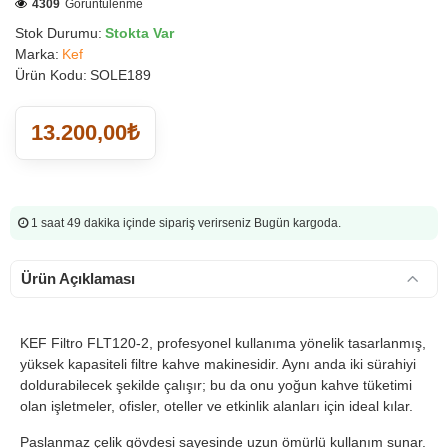
4309
Görüntülenme
Stok Durumu:
Stokta Var
Marka:
Kef
Ürün Kodu:
SOLE189
13.200,00₺
1 saat 49 dakika
içinde sipariş verirseniz Bugün kargoda.
Ürün Açıklaması
KEF Filtro FLT120-2, profesyonel kullanıma yönelik tasarlanmış,
yüksek kapasiteli filtre kahve makinesidir. Aynı anda iki sürahiyi
doldurabilecek şekilde çalışır; bu da onu yoğun kahve tüketimi
olan işletmeler, ofisler, oteller ve etkinlik alanları için ideal kılar.
Paslanmaz çelik gövdesi sayesinde uzun ömürlü kullanım sunar.