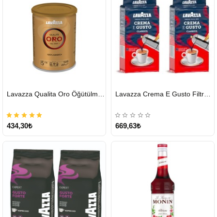
HIZLI
HIZLI
Lavazza Qualita Oro Öğütülmüş Kahve Teneke 250 G
Lavazza Crema E Gusto Filtre Kahve 250 G X 2
GÖNDERİ
GÖNDERİ
434,30₺
669,63₺