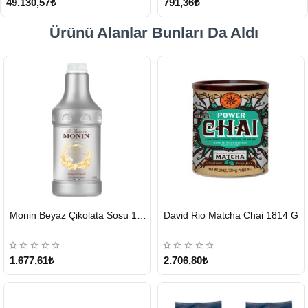
49.130,57₺
791,36₺
Ürünü Alanlar Bunları Da Aldı
HIZLI
HIZLI
Monin Beyaz Çikolata Sosu 1890ml
David Rio Matcha Chai 1814 G
GÖNDERİ
GÖNDERİ
KARGO
ÜCRETSİZ
1.677,61₺
2.706,80₺