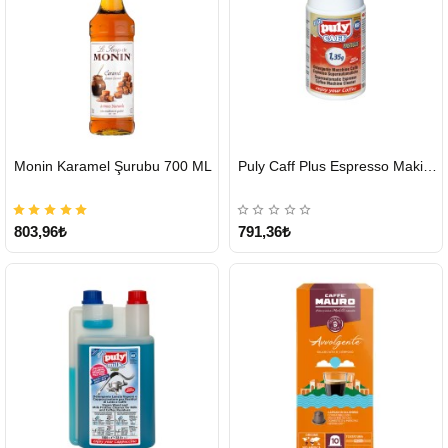
HIZLI
HIZLI
Monin Karamel Şurubu 700 ML
Puly Caff Plus Espresso Makinesi Temizleyici Tablet 100 x 1.35 G
GÖNDERİ
GÖNDERİ
803,96₺
791,36₺