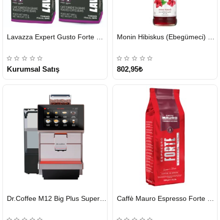
HIZLI
HIZLI
Lavazza Expert Gusto Forte Çekirdek Kahve 2 x 1 KG
Monin Hibiskus (Ebegümeci) Şurubu 700 ml
GÖNDERİ
GÖNDERİ
KARGO
ÜCRETSİZ
Kurumsal Satış
802,95₺
HIZLI
HIZLI
Dr.Coffee M12 Big Plus Super Otomatik Kahve Makinesi
Caffè Mauro Espresso Forte 1 KG
GÖNDERİ
GÖNDERİ
KARGO
ÜCRETSİZ