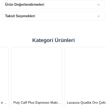
Ürün Değerlendirmeleri
Taksit Seçenekleri
Kategori Ürünleri
HIZLI
HIZLI
Puly Caff Plus Espresso Makinesi Temizleyici Tablet 100 x 1.35 G
Lavazza Qualità Oro Çekirdek Kahve 1 KG x 2
GÖNDERİ
GÖNDERİ