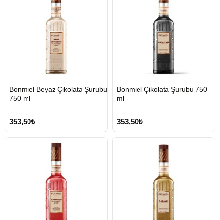
HIZLI
HIZLI
Bonmiel Beyaz Çikolata Şurubu
Bonmiel Çikolata Şurubu 750
GÖNDERİ
GÖNDERİ
750 ml
ml
353,50₺
353,50₺