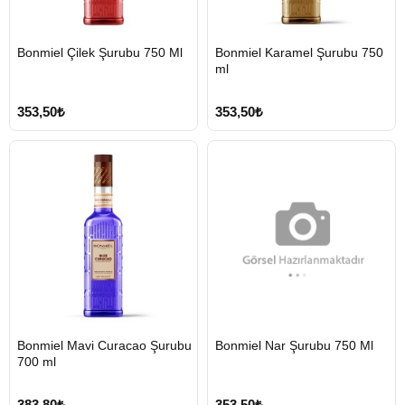
HIZLI
HIZLI
Bonmiel Çilek Şurubu 750 Ml
Bonmiel Karamel Şurubu 750
GÖNDERİ
GÖNDERİ
ml
353,50₺
353,50₺
HIZLI
HIZLI
Bonmiel Mavi Curacao Şurubu
Bonmiel Nar Şurubu 750 Ml
GÖNDERİ
GÖNDERİ
700 ml
383,80₺
353,50₺