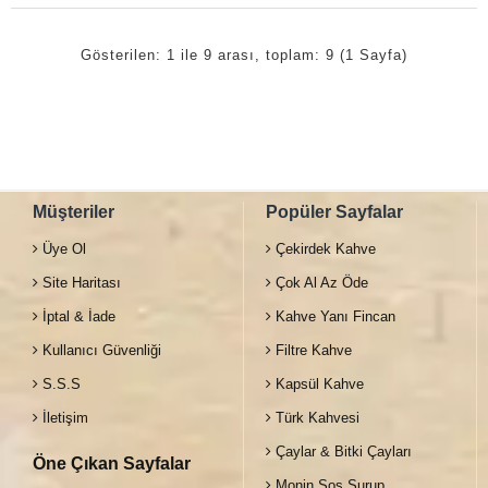
Gösterilen: 1 ile 9 arası, toplam: 9 (1 Sayfa)
Müşteriler
Popüler Sayfalar
Üye Ol
Çekirdek Kahve
Site Haritası
Çok Al Az Öde
İptal & İade
Kahve Yanı Fincan
Kullanıcı Güvenliği
Filtre Kahve
S.S.S
Kapsül Kahve
İletişim
Türk Kahvesi
Çaylar & Bitki Çayları
Öne Çıkan Sayfalar
Monin Sos Şurup