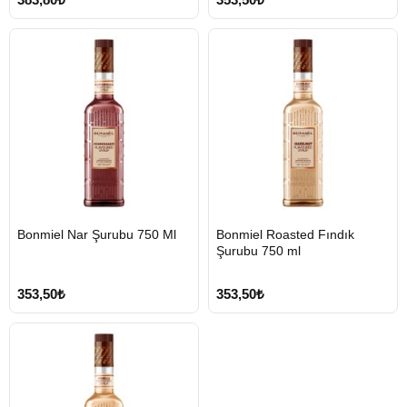
HIZLI
HIZLI
Bonmiel Nar Şurubu 750 Ml
Bonmiel Roasted Fındık
GÖNDERİ
GÖNDERİ
Şurubu 750 ml
353,50₺
353,50₺