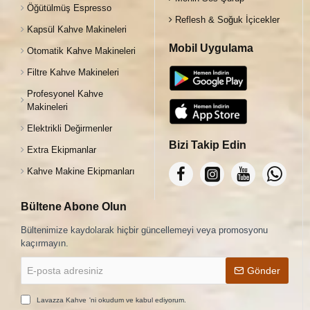
Öğütülmüş Espresso
Reflesh & Soğuk İçicekler
Kapsül Kahve Makineleri
Mobil Uygulama
Otomatik Kahve Makineleri
Filtre Kahve Makineleri
Profesyonel Kahve
Makineleri
Elektrikli Değirmenler
Bizi Takip Edin
Extra Ekipmanlar
Kahve Makine Ekipmanları
Bültene Abone Olun
Bültenimize kaydolarak hiçbir güncellemeyi veya promosyonu
kaçırmayın.
E-
Gönder
posta
adresiniz
Lavazza Kahve
'ni okudum ve kabul ediyorum.