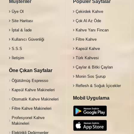
Müşteriler
Popüler Sayfalar
Üye Ol
Çekirdek Kahve
Site Haritası
Çok Al Az Öde
İptal & İade
Kahve Yanı Fincan
Kullanıcı Güvenliği
Filtre Kahve
S.S.S
Kapsül Kahve
İletişim
Türk Kahvesi
Çaylar & Bitki Çayları
Öne Çıkan Sayfalar
Monin Sos Şurup
Öğütülmüş Espresso
Reflesh & Soğuk İçicekler
Kapsül Kahve Makineleri
Mobil Uygulama
Otomatik Kahve Makineleri
Filtre Kahve Makineleri
Profesyonel Kahve
Makineleri
Elektrikli Değirmenler