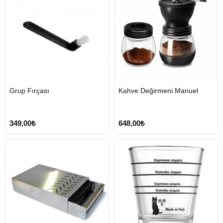
HIZLI
HIZLI
Grup Fırçası
Kahve Değirmeni Manuel
GÖNDERİ
GÖNDERİ
349,00₺
648,00₺