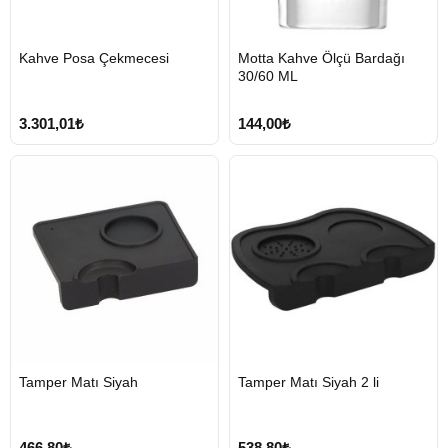
HIZLI
HIZLI
Kahve Posa Çekmecesi
Motta Kahve Ölçü Bardağı
GÖNDERİ
GÖNDERİ
30/60 ML
3.301,01₺
144,00₺
HIZLI
HIZLI
Tamper Matı Siyah
Tamper Matı Siyah 2 li
GÖNDERİ
GÖNDERİ
466,80₺
538,80₺