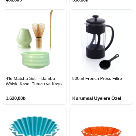
HIZLI
HIZLI
4’lü Matcha Seti – Bambu
800ml French Press Filtre
GÖNDERİ
GÖNDERİ
Whisk, Kase, Tutucu ve Kaşık
1.620,00₺
Kurumsal Üyelere Özel