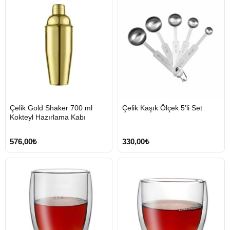
HIZLI
HIZLI
Çelik Gold Shaker 700 ml
Çelik Kaşık Ölçek 5’li Set
GÖNDERİ
GÖNDERİ
Kokteyl Hazırlama Kabı
576,00₺
330,00₺