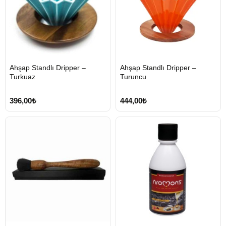
HIZLI
HIZLI
Ahşap Standlı Dripper –
Ahşap Standlı Dripper –
GÖNDERİ
GÖNDERİ
Turkuaz
Turuncu
396,00₺
444,00₺