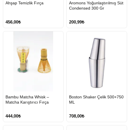
HIZLI
HIZLI
Ahşap Temizlik Fırça
Aromons Yoğunlaştırılmış Süt
GÖNDERİ
GÖNDERİ
Condensed 300 Gr
456,00₺
200,99₺
HIZLI
HIZLI
Bambu Matcha Whisk –
Boston Shaker Çelik 500+750
GÖNDERİ
GÖNDERİ
Matcha Karıştırıcı Fırça
ML
444,00₺
708,00₺