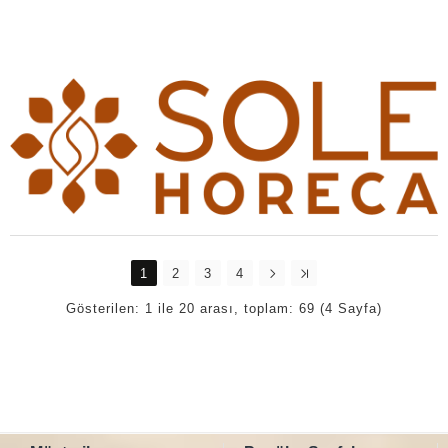
1
2
3
4
Gösterilen: 1 ile 20 arası, toplam: 69 (4 Sayfa)