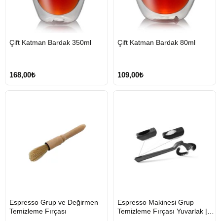
HIZLI
HIZLI
Çift Katman Bardak 350ml
Çift Katman Bardak 80ml
GÖNDERİ
GÖNDERİ
168,00₺
109,00₺
HIZLI
HIZLI
Espresso Grup ve Değirmen
Espresso Makinesi Grup
GÖNDERİ
GÖNDERİ
Temizleme Fırçası
Temizleme Fırçası Yuvarlak |
58mm