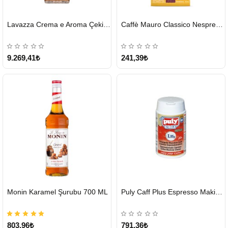
HIZLI
HIZLI
Lavazza Crema e Aroma Çekirdek Kahve 1KG X 6Adet
Caffè Mauro Classico Nespresso Kapsül
GÖNDERİ
GÖNDERİ
9.269,41₺
241,39₺
HIZLI
HIZLI
Monin Karamel Şurubu 700 ML
Puly Caff Plus Espresso Makinesi Temizleyici Tablet 100 x 1.35 G
GÖNDERİ
GÖNDERİ
803,96₺
791,36₺