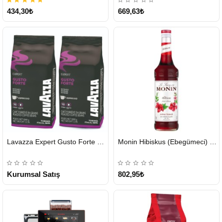
434,30₺
669,63₺
HIZLI
HIZLI
Lavazza Expert Gusto Forte Çekirdek Kahve 2 x 1 KG
Monin Hibiskus (Ebegümeci) Şurubu 700 ml
GÖNDERİ
GÖNDERİ
KARGO
ÜCRETSİZ
Kurumsal Satış
802,95₺