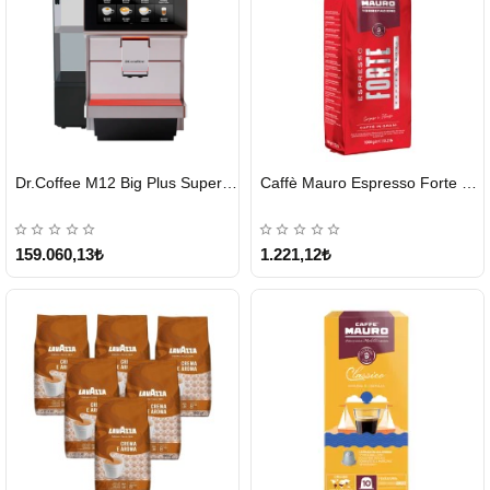
HIZLI
HIZLI
Dr.Coffee M12 Big Plus Super Otomatik Kahve Makinesi
Caffè Mauro Espresso Forte 1 KG
GÖNDERİ
GÖNDERİ
KARGO
ÜCRETSİZ
159.060,13₺
1.221,12₺