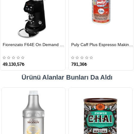
HIZLI
HIZLI
Fiorenzato F64E On Demand Kahve Değirmeni, Siyah
Puly Caff Plus Espresso Makinesi Temizleyici Tablet 100 x 1.35 G
GÖNDERİ
GÖNDERİ
49.130,57₺
791,36₺
Ürünü Alanlar Bunları Da Aldı