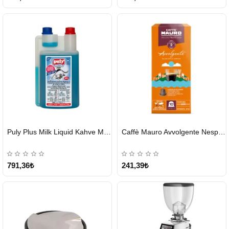
HIZLI
HIZLI
Puly Plus Milk Liquid Kahve Makinesi Sıvı Temizleyici 1000 ml
Caffè Mauro Avvolgente Nespresso Kapsül
GÖNDERİ
GÖNDERİ
791,36₺
241,39₺