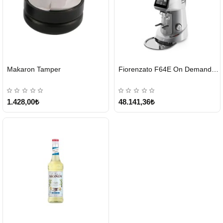
HIZLI
HIZLI
Makaron Tamper
Fiorenzato F64E On Demand Kahve Değirmeni – Gri
GÖNDERİ
GÖNDERİ
1.428,00₺
48.141,36₺