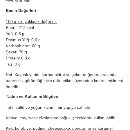
çözüm sunar.
Besin Değerleri
100 g için yaklaşık değerler:
Enerji: 212 kcal
Yağ: 0,6 g
Doymuş Yağ: 0,6 g
Karbonhidrat: 60 g
Şeker: 70 g
Protein: 0,8 g
Tuz: 0 g
Not: Kaynak veride karbonhidrat ve şeker değerleri arasında
tutarsızlık göründüğü için ürün etiketi üzerinden kontrol edilmesi
önerilir.
Tadım ve Kullanım Bilgileri
Tatlı, sütlü ve yoğun kıvamlı bir yapıya sahiptir.
Kahve, çay, sıcak çikolata ve soğuk içeceklerde kullanılabilir.
Kek, kurabiye, puding, cheesecake, dondurma ve karamel