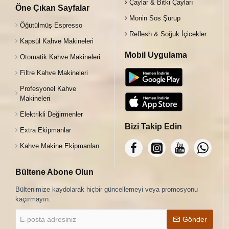
Çaylar & Bitki Çayları
Öne Çıkan Sayfalar
Monin Sos Şurup
Öğütülmüş Espresso
Reflesh & Soğuk İçicekler
Kapsül Kahve Makineleri
Mobil Uygulama
Otomatik Kahve Makineleri
Filtre Kahve Makineleri
Profesyonel Kahve
Makineleri
Elektrikli Değirmenler
Bizi Takip Edin
Extra Ekipmanlar
Kahve Makine Ekipmanları
Bültene Abone Olun
Bültenimize kaydolarak hiçbir güncellemeyi veya promosyonu
kaçırmayın.
E-
Gönder
posta