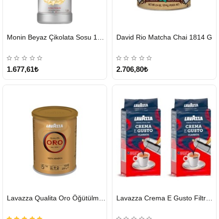
HIZLI
HIZLI
Monin Beyaz Çikolata Sosu 1890ml
David Rio Matcha Chai 1814 G
GÖNDERİ
GÖNDERİ
KARGO
ÜCRETSİZ
1.677,61₺
2.706,80₺
HIZLI
HIZLI
Lavazza Qualita Oro Öğütülmüş Kahve Teneke 250 G
Lavazza Crema E Gusto Filtre Kahve 250 G X 2
GÖNDERİ
GÖNDERİ