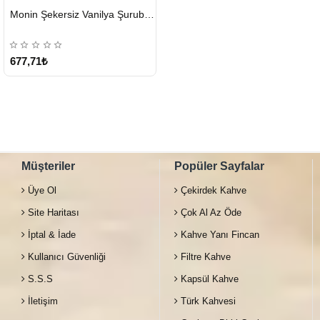
HIZLI
Monin Şekersiz Vanilya Şurubu 700 ML
GÖNDERİ
677,71₺
Müşteriler
Popüler Sayfalar
Üye Ol
Çekirdek Kahve
Site Haritası
Çok Al Az Öde
İptal & İade
Kahve Yanı Fincan
Kullanıcı Güvenliği
Filtre Kahve
S.S.S
Kapsül Kahve
İletişim
Türk Kahvesi