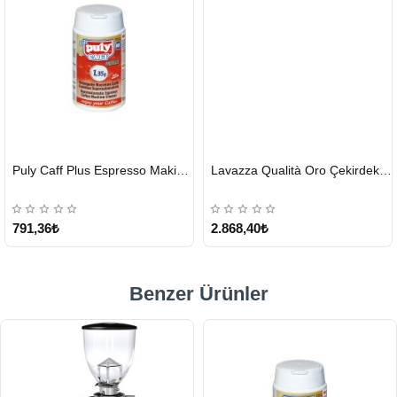
HIZLI
HIZLI
Puly Caff Plus Espresso Makinesi Temizleyici Tablet 100 x 1.35 G
Lavazza Qualità Oro Çekirdek Kahve 1 KG x 2
GÖNDERİ
GÖNDERİ
KARGO
ÜCRETSİZ
791,36₺
2.868,40₺
Benzer Ürünler