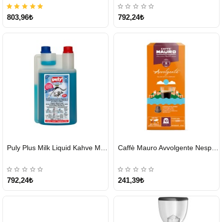
803,96₺
792,24₺
HIZLI
HIZLI
Puly Plus Milk Liquid Kahve Makinesi Sıvı Temizleyici 1000 ml
Caffè Mauro Avvolgente Nespresso Kapsül
GÖNDERİ
GÖNDERİ
792,24₺
241,39₺