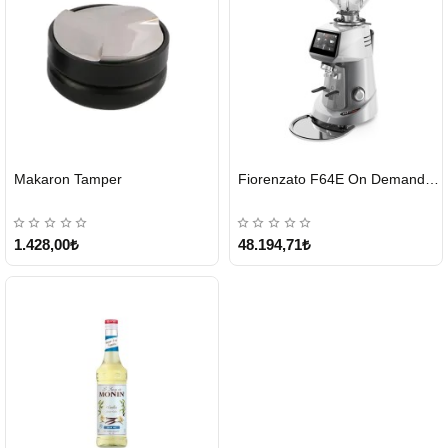
HIZLI
HIZLI
Makaron Tamper
Fiorenzato F64E On Demand Kahve Değirmeni – Gri
GÖNDERİ
GÖNDERİ
1.428,00₺
48.194,71₺