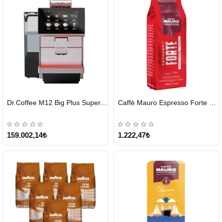
HIZLI
HIZLI
Dr.Coffee M12 Big Plus Super Otomatik Kahve Makinesi
Caffè Mauro Espresso Forte 1 KG
GÖNDERİ
GÖNDERİ
KARGO
ÜCRETSİZ
159.002,14₺
1.222,47₺