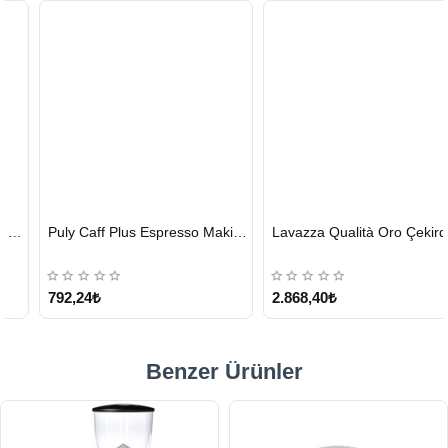
HIZLI
HIZLI
Puly Caff Plus Espresso Makinesi Temizleyici Tablet 100 x 1.35 G
Lavazza Qualità Oro Çekirdek Kahve 1 KG x 2
GÖNDERİ
GÖNDERİ
KARGO
ÜCRETSİZ
792,24₺
2.868,40₺
Benzer Ürünler