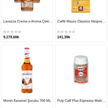
HIZLI
HIZLI
Lavazza Crema e Aroma Çekirdek Kahve 1KG X 6Adet
Caffè Mauro Classico Nespresso Kapsül
GÖNDERİ
GÖNDERİ
9.279,68₺
241,39₺
HIZLI
HIZLI
Monin Karamel Şurubu 700 ML
Puly Caff Plus Espresso Makinesi Temizleyici Tablet 100 x 1.35 G
GÖNDERİ
GÖNDERİ