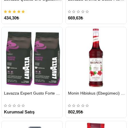
434,30₺
669,63₺
HIZLI
HIZLI
Lavazza Expert Gusto Forte Çekirdek Kahve 2 x 1 KG
Monin Hibiskus (Ebegümeci) Şurubu 700 ml
GÖNDERİ
GÖNDERİ
KARGO
ÜCRETSİZ
Kurumsal Satış
802,95₺