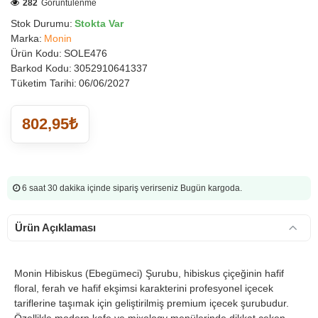
282
Görüntülenme
Stok Durumu:
Stokta Var
Marka:
Monin
Ürün Kodu:
SOLE476
Barkod Kodu:
3052910641337
Tüketim Tarihi:
06/06/2027
802,95₺
6 saat 30 dakika
içinde sipariş verirseniz Bugün kargoda.
Ürün Açıklaması
Monin Hibiskus (Ebegümeci) Şurubu, hibiskus çiçeğinin hafif
floral, ferah ve hafif ekşimsi karakterini profesyonel içecek
tariflerine taşımak için geliştirilmiş premium içecek şurubudur.