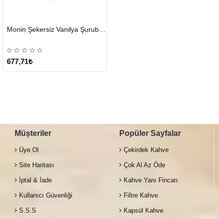
HIZLI
Monin Şekersiz Vanilya Şurubu 700 ML
GÖNDERİ
677,71₺
Müşteriler
Popüler Sayfalar
Üye Ol
Çekirdek Kahve
Site Haritası
Çok Al Az Öde
İptal & İade
Kahve Yanı Fincan
Kullanıcı Güvenliği
Filtre Kahve
S.S.S
Kapsül Kahve