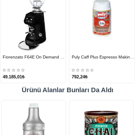
HIZLI
HIZLI
Fiorenzato F64E On Demand Kahve Değirmeni, Siyah
Puly Caff Plus Espresso Makinesi Temizleyici Tablet 100 x 1.35 G
GÖNDERİ
GÖNDERİ
49.185,01₺
792,24₺
Ürünü Alanlar Bunları Da Aldı