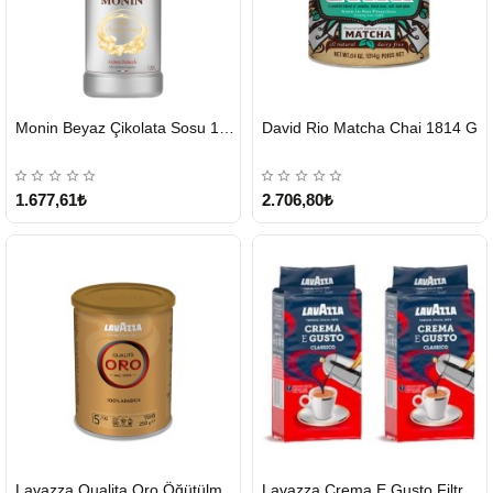
HIZLI
HIZLI
Monin Beyaz Çikolata Sosu 1890ml
David Rio Matcha Chai 1814 G
GÖNDERİ
GÖNDERİ
KARGO
ÜCRETSİZ
1.677,61₺
2.706,80₺
HIZLI
HIZLI
Lavazza Qualita Oro Öğütülmüş Kahve Teneke 250 G
Lavazza Crema E Gusto Filtre Kahve 250 G X 2
GÖNDERİ
GÖNDERİ