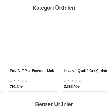
Kategori Ürünleri
HIZLI
HIZLI
Puly Caff Plus Espresso Makinesi Temizleyici Tablet 100 x 1.35 G
Lavazza Qualità Oro Çekirdek Kahve 1 KG x 2
GÖNDERİ
GÖNDERİ
KARGO
ÜCRETSİZ
792,24₺
2.868,40₺
Benzer Ürünler