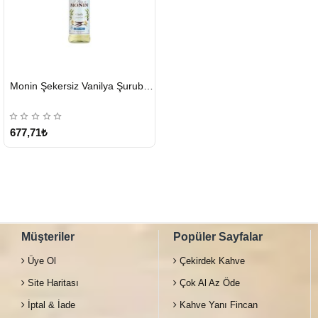
HIZLI
Monin Şekersiz Vanilya Şurubu 700 ML
GÖNDERİ
677,71₺
Müşteriler
Popüler Sayfalar
Üye Ol
Çekirdek Kahve
Site Haritası
Çok Al Az Öde
İptal & İade
Kahve Yanı Fincan