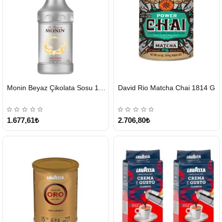
HIZLI
HIZLI
Monin Beyaz Çikolata Sosu 1890ml
David Rio Matcha Chai 1814 G
GÖNDERİ
GÖNDERİ
KARGO
ÜCRETSİZ
1.677,61₺
2.706,80₺