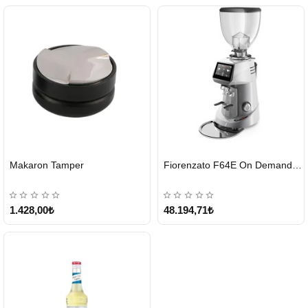
HIZLI
HIZLI
Makaron Tamper
Fiorenzato F64E On Demand Kahve Değirmeni – Gri
GÖNDERİ
GÖNDERİ
1.428,00₺
48.194,71₺