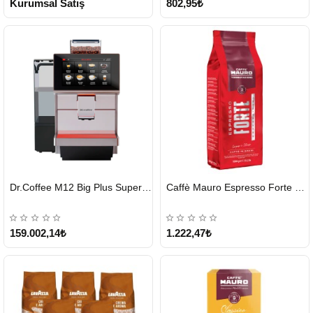
Kurumsal Satış
802,95₺
HIZLI
HIZLI
Dr.Coffee M12 Big Plus Super Otomatik Kahve Makinesi
Caffè Mauro Espresso Forte 1 KG
GÖNDERİ
GÖNDERİ
KARGO
ÜCRETSİZ
159.002,14₺
1.222,47₺