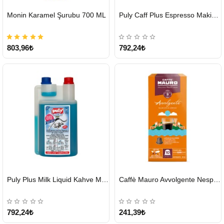
HIZLI
HIZLI
Monin Karamel Şurubu 700 ML
Puly Caff Plus Espresso Makinesi Temizleyici Tablet 100 x 1.35 G
GÖNDERİ
GÖNDERİ
803,96₺
792,24₺
HIZLI
HIZLI
Puly Plus Milk Liquid Kahve Makinesi Sıvı Temizleyici 1000 ml
Caffè Mauro Avvolgente Nespresso Kapsül
GÖNDERİ
GÖNDERİ
792,24₺
241,39₺