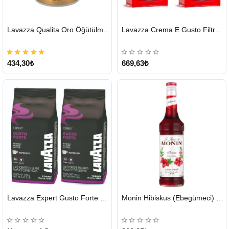
HIZLI
HIZLI
Lavazza Qualita Oro Öğütülmüş Kahve Teneke 250 G
Lavazza Crema E Gusto Filtre Kahve 250 G X 2
GÖNDERİ
GÖNDERİ
434,30₺
669,63₺
HIZLI
HIZLI
Lavazza Expert Gusto Forte Çekirdek Kahve 2 x 1 KG
Monin Hibiskus (Ebegümeci) Şurubu 700 ml
GÖNDERİ
GÖNDERİ
KARGO
ÜCRETSİZ