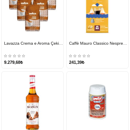
HIZLI
HIZLI
Lavazza Crema e Aroma Çekirdek Kahve 1KG X 6Adet
Caffè Mauro Classico Nespresso Kapsül
GÖNDERİ
GÖNDERİ
9.279,68₺
241,39₺