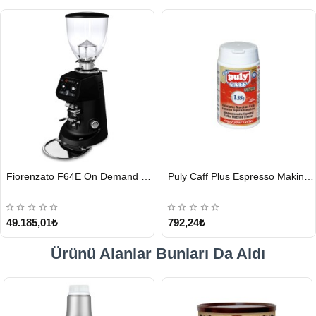
HIZLI
HIZLI
Fiorenzato F64E On Demand Kahve Değirmeni, Siyah
Puly Caff Plus Espresso Makinesi Temizleyici Tablet 100 x 1.35 G
GÖNDERİ
GÖNDERİ
49.185,01₺
792,24₺
Ürünü Alanlar Bunları Da Aldı