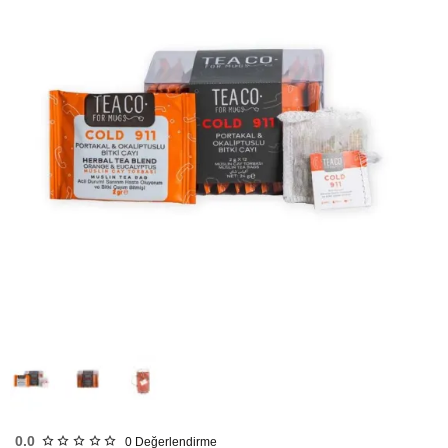
HIZLI
GÖNDERİ
KARGO
ÜCRETSİZ
0.0
0
Değerlendirme