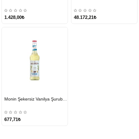
1.428,00₺
48.172,21₺
HIZLI
Monin Şekersiz Vanilya Şurubu 700 ML
GÖNDERİ
677,71₺