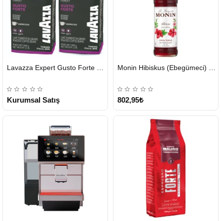
HIZLI
HIZLI
Lavazza Expert Gusto Forte Çekirdek Kahve 2 x 1 KG
Monin Hibiskus (Ebegümeci) Şurubu 700 ml
GÖNDERİ
GÖNDERİ
KARGO
ÜCRETSİZ
Kurumsal Satış
802,95₺