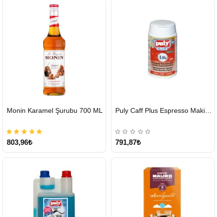
HIZLI
HIZLI
Monin Karamel Şurubu 700 ML
Puly Caff Plus Espresso Makinesi Temizleyici Tablet 100 x 1.35 G
GÖNDERİ
GÖNDERİ
803,96₺
791,87₺