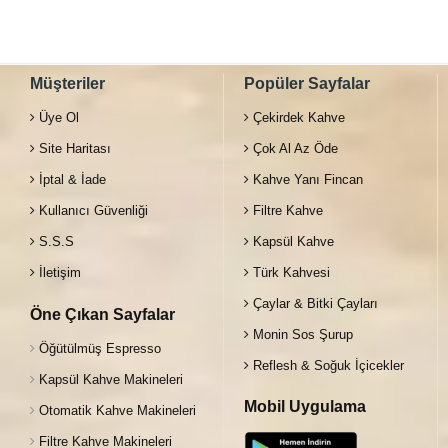
Müşteriler
Popüler Sayfalar
Üye Ol
Çekirdek Kahve
Site Haritası
Çok Al Az Öde
İptal & İade
Kahve Yanı Fincan
Kullanıcı Güvenliği
Filtre Kahve
S.S.S
Kapsül Kahve
İletişim
Türk Kahvesi
Çaylar & Bitki Çayları
Öne Çıkan Sayfalar
Monin Sos Şurup
Öğütülmüş Espresso
Reflesh & Soğuk İçicekler
Kapsül Kahve Makineleri
Mobil Uygulama
Otomatik Kahve Makineleri
Filtre Kahve Makineleri