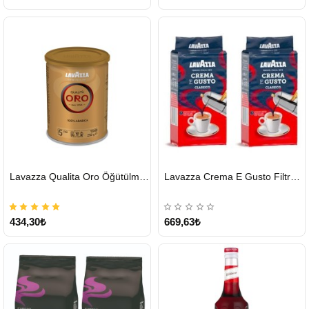
HIZLI
HIZLI
Lavazza Qualita Oro Öğütülmüş Kahve Teneke 250 G
Lavazza Crema E Gusto Filtre Kahve 250 G X 2
GÖNDERİ
GÖNDERİ
434,30₺
669,63₺