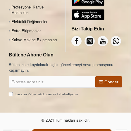
Profesyonel Kahve
Makineleri
Elektrikli Değirmenler
Bizi Takip Edin
Extra Ekipmanlar
Kahve Makine Ekipmanları
Bültene Abone Olun
Bültenimize kaydolarak hiçbir güncellemeyi veya promosyonu
kaçırmayın.
E-
Gönder
posta
adresiniz
Lavazza Kahve
'ni okudum ve kabul ediyorum.
© 2024 Tüm hakları saklıdır.