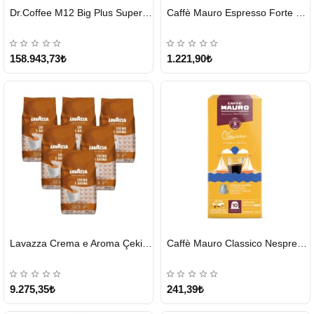
HIZLI
HIZLI
Dr.Coffee M12 Big Plus Super Otomatik Kahve Makinesi
Caffè Mauro Espresso Forte 1 KG
GÖNDERİ
GÖNDERİ
KARGO
ÜCRETSİZ
158.943,73₺
1.221,90₺
HIZLI
HIZLI
Lavazza Crema e Aroma Çekirdek Kahve 1KG X 6Adet
Caffè Mauro Classico Nespresso Kapsül
GÖNDERİ
GÖNDERİ
9.275,35₺
241,39₺