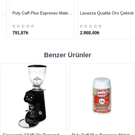
HIZLI
HIZLI
Puly Caff Plus Espresso Makinesi Temizleyici Tablet 100 x 1.35 G
Lavazza Qualità Oro Çekirdek Kahve 1 KG x 2
GÖNDERİ
GÖNDERİ
KARGO
ÜCRETSİZ
791,87₺
2.868,40₺
Benzer Ürünler
HIZLI
HIZLI