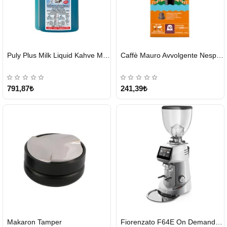
HIZLI
HIZLI
Puly Plus Milk Liquid Kahve Makinesi Sıvı Temizleyici 1000 ml
Caffè Mauro Avvolgente Nespresso Kapsül
GÖNDERİ
GÖNDERİ
791,87₺
241,39₺
HIZLI
HIZLI
Makaron Tamper
Fiorenzato F64E On Demand Kahve Değirmeni – Gri
GÖNDERİ
GÖNDERİ