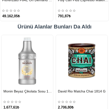
Fiorenzato F64E On Demand Kahve Değirmeni, Siyah
Puly Caff Plus Espresso Makinesi Temizleyici Tablet 100 x 1.35 G
GÖNDERİ
GÖNDERİ
49.162,05₺
791,87₺
Ürünü Alanlar Bunları Da Aldı
HIZLI
HIZLI
Monin Beyaz Çikolata Sosu 1890ml
David Rio Matcha Chai 1814 G
GÖNDERİ
GÖNDERİ
KARGO
ÜCRETSİZ
1.677,61₺
2.706,80₺