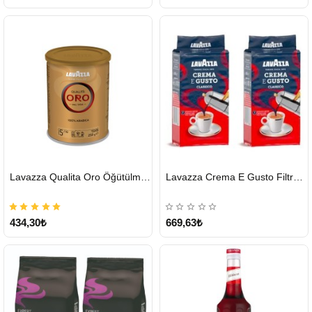
HIZLI
HIZLI
Lavazza Qualita Oro Öğütülmüş Kahve Teneke 250 G
Lavazza Crema E Gusto Filtre Kahve 250 G X 2
GÖNDERİ
GÖNDERİ
434,30₺
669,63₺