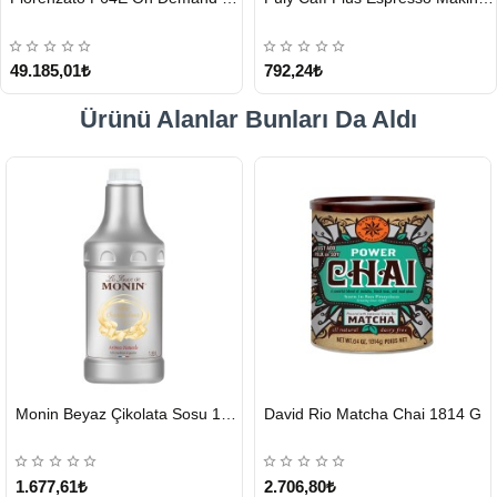
49.185,01₺
792,24₺
Ürünü Alanlar Bunları Da Aldı
HIZLI
HIZLI
Monin Beyaz Çikolata Sosu 1890ml
David Rio Matcha Chai 1814 G
GÖNDERİ
GÖNDERİ
KARGO
ÜCRETSİZ
1.677,61₺
2.706,80₺