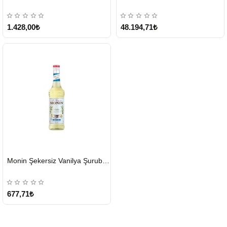
1.428,00₺
48.194,71₺
HIZLI
Monin Şekersiz Vanilya Şurubu 700 ML
GÖNDERİ
677,71₺