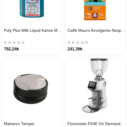
HIZLI
HIZLI
Puly Plus Milk Liquid Kahve Makinesi Sıvı Temizleyici 1000 ml
Caffè Mauro Avvolgente Nespresso Kapsül
GÖNDERİ
GÖNDERİ
792,24₺
241,39₺
HIZLI
HIZLI
Makaron Tamper
Fiorenzato F64E On Demand Kahve Değirmeni – Gri
GÖNDERİ
GÖNDERİ