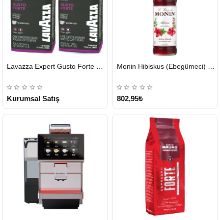
HIZLI
HIZLI
Lavazza Expert Gusto Forte Çekirdek Kahve 2 x 1 KG
Monin Hibiskus (Ebegümeci) Şurubu 700 ml
GÖNDERİ
GÖNDERİ
KARGO
ÜCRETSİZ
Kurumsal Satış
802,95₺