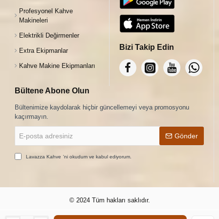
Profesyonel Kahve
Makineleri
Elektrikli Değirmenler
Bizi Takip Edin
Extra Ekipmanlar
Kahve Makine Ekipmanları
Bültene Abone Olun
Bültenimize kaydolarak hiçbir güncellemeyi veya promosyonu
kaçırmayın.
E-
Gönder
posta
adresiniz
Lavazza Kahve
'ni okudum ve kabul ediyorum.
© 2024 Tüm hakları saklıdır.