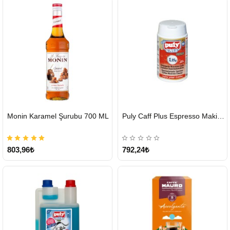
HIZLI
HIZLI
Monin Karamel Şurubu 700 ML
Puly Caff Plus Espresso Makinesi Temizleyici Tablet 100 x 1.35 G
GÖNDERİ
GÖNDERİ
803,96₺
792,24₺