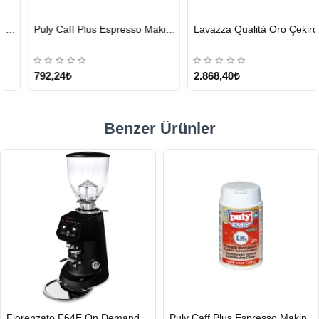
HIZLI
HIZLI
Puly Caff Plus Espresso Makinesi Temizleyici Tablet 100 x 1.35 G
Lavazza Qualità Oro Çekirdek Kahve 1 KG x 2
GÖNDERİ
GÖNDERİ
KARGO
ÜCRETSİZ
792,24₺
2.868,40₺
Benzer Ürünler
HIZLI
HIZLI
Fiorenzato F64E On Demand Kahve Değirmeni, Siyah
Puly Caff Plus Espresso Makinesi Temizleyici Tablet 100 x 1.35 G
GÖNDERİ
GÖNDERİ