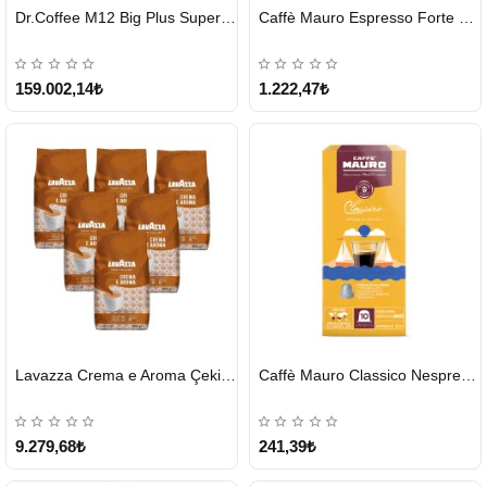
HIZLI
HIZLI
Dr.Coffee M12 Big Plus Super Otomatik Kahve Makinesi
Caffè Mauro Espresso Forte 1 KG
GÖNDERİ
GÖNDERİ
KARGO
ÜCRETSİZ
159.002,14₺
1.222,47₺
HIZLI
HIZLI
Lavazza Crema e Aroma Çekirdek Kahve 1KG X 6Adet
Caffè Mauro Classico Nespresso Kapsül
GÖNDERİ
GÖNDERİ
9.279,68₺
241,39₺