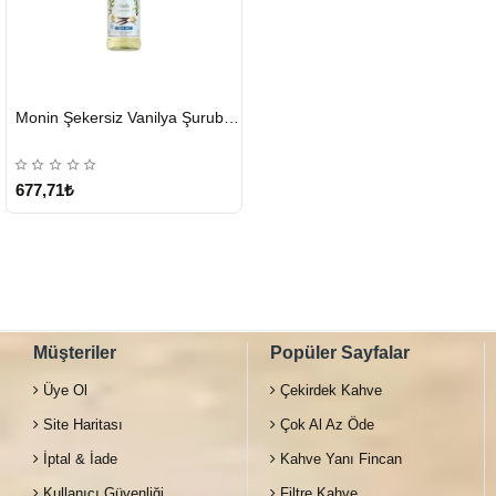
HIZLI
Monin Şekersiz Vanilya Şurubu 700 ML
GÖNDERİ
677,71₺
Müşteriler
Popüler Sayfalar
Üye Ol
Çekirdek Kahve
Site Haritası
Çok Al Az Öde
İptal & İade
Kahve Yanı Fincan
Kullanıcı Güvenliği
Filtre Kahve