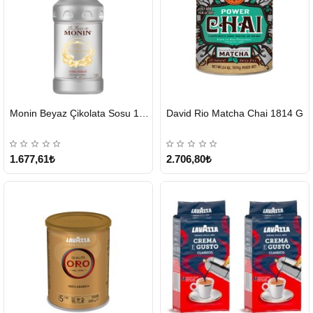
HIZLI
HIZLI
Monin Beyaz Çikolata Sosu 1890ml
David Rio Matcha Chai 1814 G
GÖNDERİ
GÖNDERİ
KARGO
ÜCRETSİZ
1.677,61₺
2.706,80₺