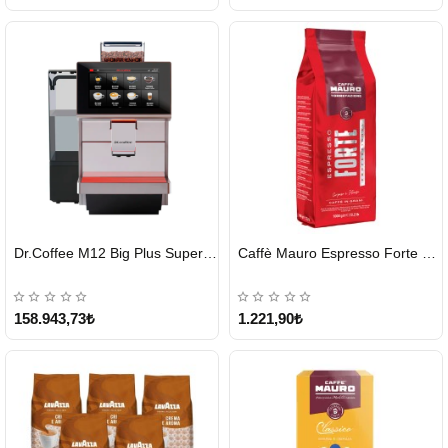
HIZLI
HIZLI
Dr.Coffee M12 Big Plus Super Otomatik Kahve Makinesi
Caffè Mauro Espresso Forte 1 KG
GÖNDERİ
GÖNDERİ
KARGO
ÜCRETSİZ
158.943,73₺
1.221,90₺