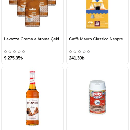
HIZLI
HIZLI
Lavazza Crema e Aroma Çekirdek Kahve 1KG X 6Adet
Caffè Mauro Classico Nespresso Kapsül
GÖNDERİ
GÖNDERİ
9.275,35₺
241,39₺