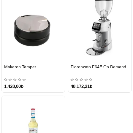
HIZLI
HIZLI
Makaron Tamper
Fiorenzato F64E On Demand Kahve Değirmeni – Gri
GÖNDERİ
GÖNDERİ
1.428,00₺
48.172,21₺