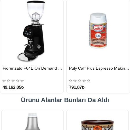
HIZLI
HIZLI
Fiorenzato F64E On Demand Kahve Değirmeni, Siyah
Puly Caff Plus Espresso Makinesi Temizleyici Tablet 100 x 1.35 G
GÖNDERİ
GÖNDERİ
49.162,05₺
791,87₺
Ürünü Alanlar Bunları Da Aldı