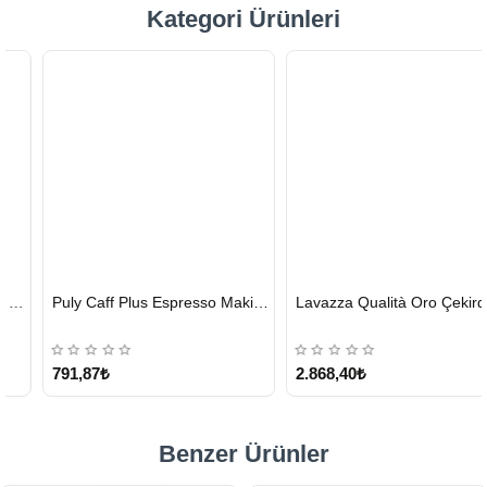
Kategori Ürünleri
HIZLI
HIZLI
Puly Caff Plus Espresso Makinesi Temizleyici Tablet 100 x 1.35 G
Lavazza Qualità Oro Çekirdek Kahve 1 KG x 2
GÖNDERİ
GÖNDERİ
KARGO
ÜCRETSİZ
791,87₺
2.868,40₺
Benzer Ürünler