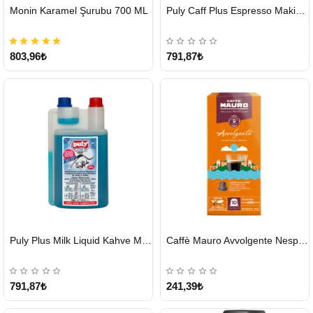
HIZLI
HIZLI
Monin Karamel Şurubu 700 ML
Puly Caff Plus Espresso Makinesi Temizleyici Tablet 100 x 1.35 G
GÖNDERİ
GÖNDERİ
803,96₺
791,87₺
HIZLI
HIZLI
Puly Plus Milk Liquid Kahve Makinesi Sıvı Temizleyici 1000 ml
Caffè Mauro Avvolgente Nespresso Kapsül
GÖNDERİ
GÖNDERİ
791,87₺
241,39₺