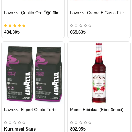
HIZLI
HIZLI
Lavazza Qualita Oro Öğütülmüş Kahve Teneke 250 G
Lavazza Crema E Gusto Filtre Kahve 250 G X 2
GÖNDERİ
GÖNDERİ
434,30₺
669,63₺
HIZLI
HIZLI
Lavazza Expert Gusto Forte Çekirdek Kahve 2 x 1 KG
Monin Hibiskus (Ebegümeci) Şurubu 700 ml
GÖNDERİ
GÖNDERİ
KARGO
ÜCRETSİZ
Kurumsal Satış
802,95₺