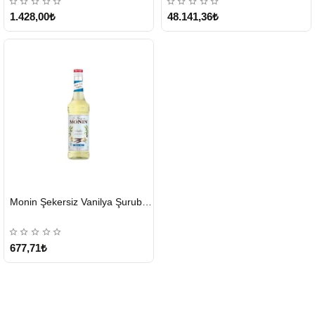
1.428,00₺
48.141,36₺
HIZLI
Monin Şekersiz Vanilya Şurubu 700 ML
GÖNDERİ
677,71₺