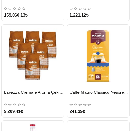
KARGO
ÜCRETSİZ
159.060,13₺
1.221,12₺
HIZLI
HIZLI
Lavazza Crema e Aroma Çekirdek Kahve 1KG X 6Adet
Caffè Mauro Classico Nespresso Kapsül
GÖNDERİ
GÖNDERİ
9.269,41₺
241,39₺