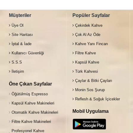
Müşteriler
Popüler Sayfalar
Üye Ol
Çekirdek Kahve
Site Haritası
Çok Al Az Öde
İptal & İade
Kahve Yanı Fincan
Kullanıcı Güvenliği
Filtre Kahve
S.S.S
Kapsül Kahve
İletişim
Türk Kahvesi
Çaylar & Bitki Çayları
Öne Çıkan Sayfalar
Monin Sos Şurup
Öğütülmüş Espresso
Reflesh & Soğuk İçicekler
Kapsül Kahve Makineleri
Mobil Uygulama
Otomatik Kahve Makineleri
Filtre Kahve Makineleri
Profesyonel Kahve