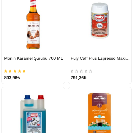
HIZLI
HIZLI
Monin Karamel Şurubu 700 ML
Puly Caff Plus Espresso Makinesi Temizleyici Tablet 100 x 1.35 G
GÖNDERİ
GÖNDERİ
803,96₺
791,36₺