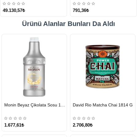
49.130,57₺
791,36₺
Ürünü Alanlar Bunları Da Aldı
HIZLI
HIZLI
Monin Beyaz Çikolata Sosu 1890ml
David Rio Matcha Chai 1814 G
GÖNDERİ
GÖNDERİ
KARGO
ÜCRETSİZ
1.677,61₺
2.706,80₺