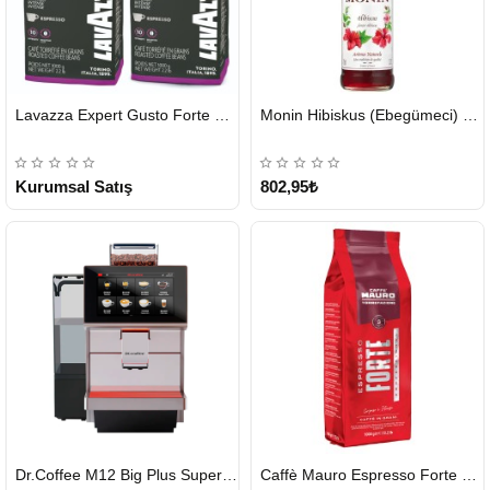
HIZLI
HIZLI
Lavazza Expert Gusto Forte Çekirdek Kahve 2 x 1 KG
Monin Hibiskus (Ebegümeci) Şurubu 700 ml
GÖNDERİ
GÖNDERİ
KARGO
ÜCRETSİZ
Kurumsal Satış
802,95₺
HIZLI
HIZLI
Dr.Coffee M12 Big Plus Super Otomatik Kahve Makinesi
Caffè Mauro Espresso Forte 1 KG
GÖNDERİ
GÖNDERİ