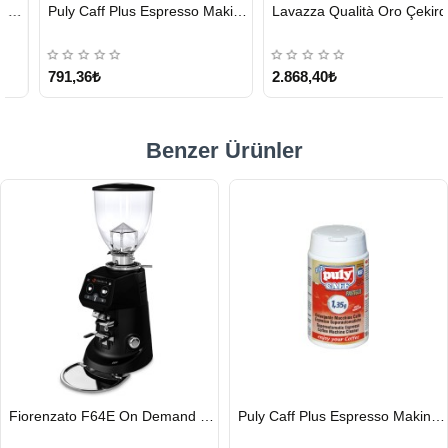
HIZLI
HIZLI
Puly Caff Plus Espresso Makinesi Temizleyici Tablet 100 x 1.35 G
Lavazza Qualità Oro Çekirdek Kahve 1 KG x 2
GÖNDERİ
GÖNDERİ
KARGO
ÜCRETSİZ
791,36₺
2.868,40₺
Benzer Ürünler
HIZLI
HIZLI
Fiorenzato F64E On Demand Kahve Değirmeni, Siyah
Puly Caff Plus Espresso Makinesi Temizleyici Tablet 100 x 1.35 G
GÖNDERİ
GÖNDERİ