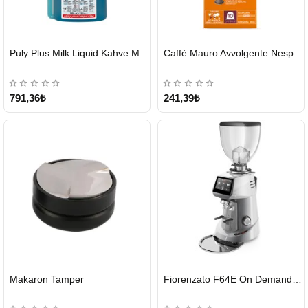
HIZLI
HIZLI
Puly Plus Milk Liquid Kahve Makinesi Sıvı Temizleyici 1000 ml
Caffè Mauro Avvolgente Nespresso Kapsül
GÖNDERİ
GÖNDERİ
791,36₺
241,39₺
HIZLI
HIZLI
Makaron Tamper
Fiorenzato F64E On Demand Kahve Değirmeni – Gri
GÖNDERİ
GÖNDERİ