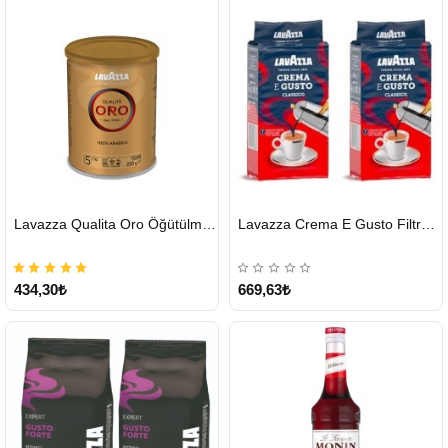
HIZLI
HIZLI
Lavazza Qualita Oro Öğütülmüş Kahve Teneke 250 G
Lavazza Crema E Gusto Filtre Kahve 250 G X 2
GÖNDERİ
GÖNDERİ
434,30₺
669,63₺