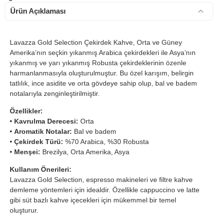
Ürün Açıklaması
Lavazza Gold Selection Çekirdek Kahve, Orta ve Güney
Amerika’nın seçkin yıkanmış Arabica çekirdekleri ile Asya’nın
yıkanmış ve yarı yıkanmış Robusta çekirdeklerinin özenle
harmanlanmasıyla oluşturulmuştur. Bu özel karışım, belirgin
tatlılık, ince asidite ve orta gövdeye sahip olup, bal ve badem
notalarıyla zenginleştirilmiştir.
Özellikler:
•
Kavrulma Derecesi:
Orta
•
Aromatik Notalar:
Bal ve badem
•
Çekirdek Türü:
%70 Arabica, %30 Robusta
•
Menşei:
Brezilya, Orta Amerika, Asya
Kullanım Önerileri:
Lavazza Gold Selection, espresso makineleri ve filtre kahve
demleme yöntemleri için idealdir. Özellikle cappuccino ve latte
gibi süt bazlı kahve içecekleri için mükemmel bir temel
oluşturur.