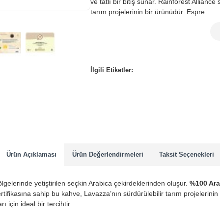
ve tatlı bir bitiş sunar. Rainforest Allianc
tarım projelerinin bir ürünüdür. Espre...
Tükendi
İlgili Etiketler:
Ürün Açıklaması
Ürün Değerlendirmeleri
Taksit Seçenekleri
gelerinde yetiştirilen seçkin Arabica çekirdeklerinden oluşur.
%100 Ara
e sertifikasına sahip bu kahve, Lavazza’nın sürdürülebilir tarım projeleri
çin ideal bir tercihtir.