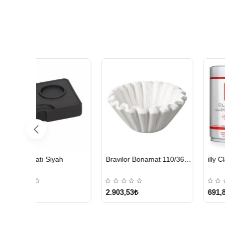
HIZLI
HIZLI
Bravilor Bonamat 110/360 MM Filtre Kağıdı – 250 Adet
illy Classico Orta Kavrulmuş Çekirdek Kahve 250 G
Kurukahveci Me
GÖNDERİ
GÖNDERİ
691,85₺
499,95₺