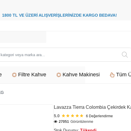
8
00 TL VE ÜZERİ ALIŞVERİŞLERİNİZDE
KARGO BEDAVA
i
e
Filtre Kahve
Kahve Makinesi
Tüm Ü
KG
Lavazza Tierra Colombia Çekirdek 
5.0
6
Değerlendirme
27051
Görüntülenme
Stok Durumu:
Tükendi