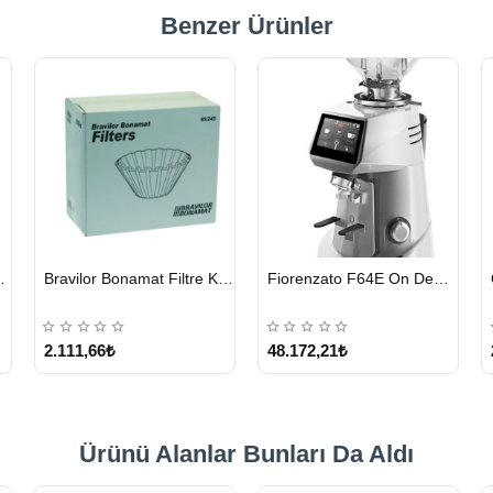
Benzer Ürünler
HIZLI
HIZLI
eyici Tablet 100 x 1.35 G
Bravilor Bonamat Filtre Kağıdı 85/245 MM 1000 Adet
Fiorenzato F64E On Demand Kahve Değirmeni – Gri
GÖNDERİ
GÖNDERİ
2.111,66₺
48.172,21₺
Ürünü Alanlar Bunları Da Aldı