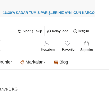
!
16:30'A KADAR TÜM SİPARİŞLERİNİZ
AYNI GÜN KARGO
Sipariş Takip
Kolay İade
İletişim
Hesabım
Favoriler
Sepetim
rünler
Markalar
Blog
Kahve 1 KG