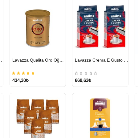
HIZLI
HIZLI
cha Chai 1814 G
Lavazza Qualita Oro Öğütülmüş Kahve Teneke 250 G
Lavazza Crema E Gusto Filtre Kahve 250 G X 2
GÖNDERİ
GÖNDERİ
434,30₺
669,63₺