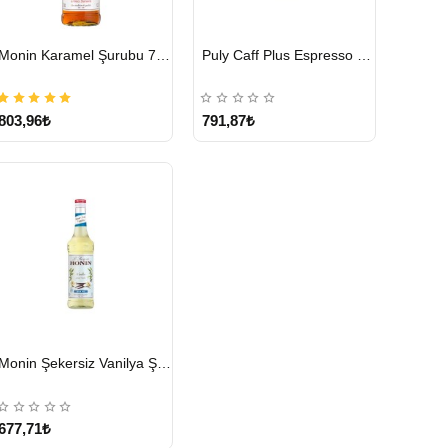
HIZLI
HIZLI
Monin Karamel Şurubu 700 ML
Puly Caff Plus Espresso Makinesi Temizleyici Tablet 100 x 1.35 G
GÖNDERİ
GÖNDERİ
803,96₺
791,87₺
HIZLI
Monin Şekersiz Vanilya Şurubu 700 ML
GÖNDERİ
677,71₺