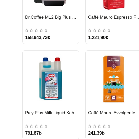
HIZLI
HIZLI
Dr.Coffee M12 Big Plus Super Otomatik Kahve Makinesi
Caffè Mauro Espress
GÖNDERİ
GÖNDERİ
KARGO
ÜCRETSİZ
158.943,73₺
1.221,90₺
HIZLI
HIZLI
Puly Plus Milk Liquid Kahve Makinesi Sıvı Temizleyici 1000 ml
Caffè Mauro Avvolgent
GÖNDERİ
GÖNDERİ
791,87₺
241,39₺