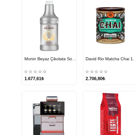
HIZLI
HIZLI
Monin Beyaz Çikolata Sosu 1890ml
David Rio Mat
GÖNDERİ
GÖNDERİ
KARGO
ÜCRETSİZ
1.677,61₺
2.706,80₺