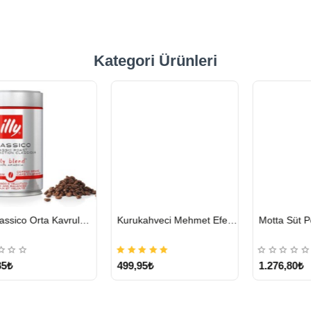
Kategori Ürünleri
HIZLI
HIZLI
hmet Efendi Türk Kahvesi 500 G
Motta Süt Potu Tulip Mavi 500 ml
Lavazza Crema E Gusto Filtre Kahve 250 G X 4
GÖNDERİ
GÖNDERİ
1.276,80₺
1.328,15₺