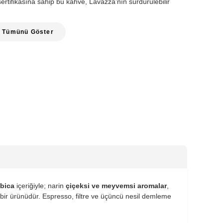
e sertifikasına sahip bu kahve, Lavazza’nın sürdürülebilir
Tümünü Göster
bica
içeriğiyle; narin
çiçeksi ve meyvemsi aromalar
,
nin bir ürünüdür. Espresso, filtre ve üçüncü nesil demleme