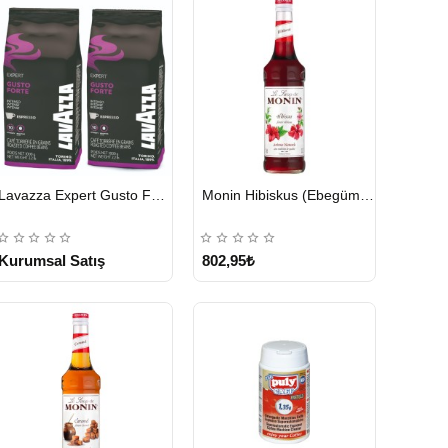
HIZLI
HIZLI
Lavazza Expert Gusto Forte Çekirdek Kahve 2 x 1 KG
Monin Hibiskus (Ebegümeci) Şurubu 700 ml
GÖNDERİ
GÖNDERİ
KARGO
ÜCRETSİZ
Kurumsal Satış
802,95₺