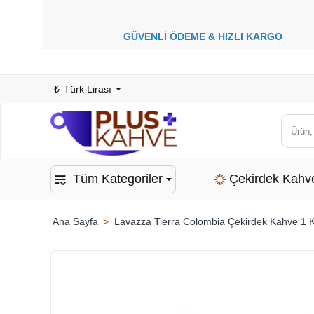
GÜVENLİ ÖDEME &
HIZLI KARGO
1
₺
Türk Lirası
Ürün,
kategor
veya
Tüm Kategoriler
Çekirdek Kahv
marka
ara...
Lavazza Tierra Colombia Çekirdek Kahve 1 
home