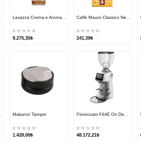
HIZLI
HIZLI
o Forte 1 KG
Lavazza Crema e Aroma Çekirdek Kahve 1KG X 6Adet
Caffè Mauro Classico Nespresso Kapsül
GÖNDERİ
GÖNDERİ
9.275,35₺
241,39₺
HIZLI
HIZLI
e Nespresso Kapsül
Makaron Tamper
Fiorenzato F64E On Demand Kahve Değirmeni – Gri
GÖNDERİ
GÖNDERİ
1.428,00₺
48.172,21₺