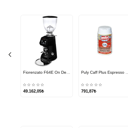
HIZLI
HIZLI
Cunill Tranquilo 2 Kahve Değirmeni
Fiorenzato F64E On Demand Kahve Değirmeni, Siyah
Puly Caff Plus Espresso Makinesi Temizl
GÖNDERİ
GÖNDERİ
49.162,05₺
791,87₺