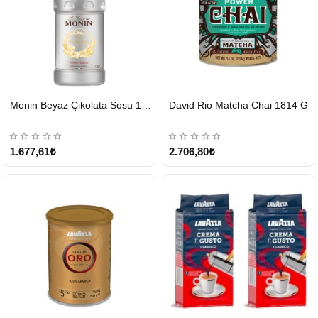
HIZLI
HIZLI
Monin Beyaz Çikolata Sosu 1890ml
David Rio Matcha Chai 1814 G
GÖNDERİ
GÖNDERİ
KARGO
ÜCRETSİZ
1.677,61₺
2.706,80₺