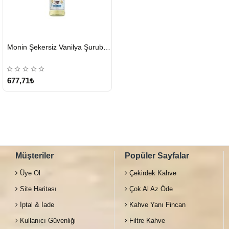
HIZLI
Monin Şekersiz Vanilya Şurubu 700 ML
GÖNDERİ
677,71₺
Müşteriler
Popüler Sayfalar
Üye Ol
Çekirdek Kahve
Site Haritası
Çok Al Az Öde
İptal & İade
Kahve Yanı Fincan
Kullanıcı Güvenliği
Filtre Kahve