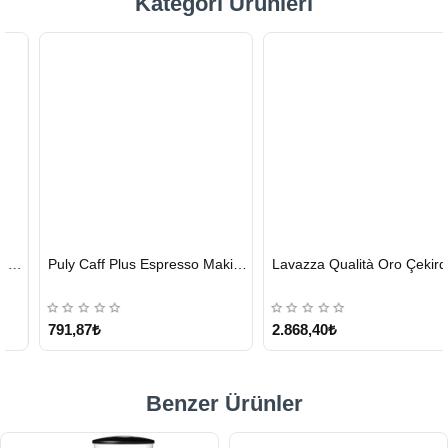
Kategori Ürünleri
HIZLI
HIZLI
Puly Caff Plus Espresso Makinesi Temizleyici Tablet 100 x 1.35 G
Lavazza Qualità Oro Çekirdek Kahve 1 KG x 2
GÖNDERİ
GÖNDERİ
KARGO
ÜCRETSİZ
791,87₺
2.868,40₺
Benzer Ürünler