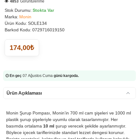
4853
Görüntülenme
Stok Durumu:
Stokta Var
Marka:
Monin
Ürün Kodu:
SOLE134
Barkod Kodu:
0729716019150
174,00₺
En geç
07 Ağustos Cuma
günü kargoda.
Ürün Açıklaması
Monin Şurup Pompası, Monin’in 700 ml cam şişeleri ve 1000 ml
plastik şurup şişeleriyle uyumlu olarak tasarlanmıştır. Her
basımda ortalama
10 ml
şurup verecek şekilde ayarlanmıştır.
Böylece içecek tariflerinizde standart lezzet dengesi korunur.