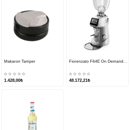
HIZLI
HIZLI
Makaron Tamper
Fiorenzato F64E On Demand Kahve Değirmeni – Gri
GÖNDERİ
GÖNDERİ
1.428,00₺
48.172,21₺