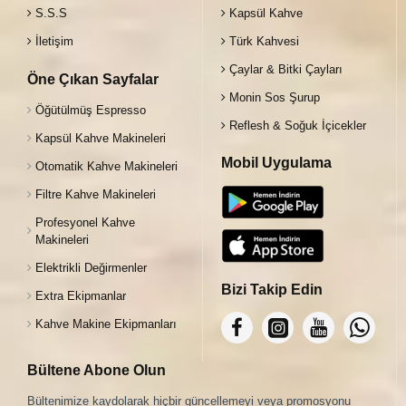
S.S.S
Kapsül Kahve
İletişim
Türk Kahvesi
Çaylar & Bitki Çayları
Öne Çıkan Sayfalar
Monin Sos Şurup
Öğütülmüş Espresso
Reflesh & Soğuk İçicekler
Kapsül Kahve Makineleri
Mobil Uygulama
Otomatik Kahve Makineleri
Filtre Kahve Makineleri
Profesyonel Kahve
Makineleri
Elektrikli Değirmenler
Bizi Takip Edin
Extra Ekipmanlar
Kahve Makine Ekipmanları
Bültene Abone Olun
Bültenimize kaydolarak hiçbir güncellemeyi veya promosyonu