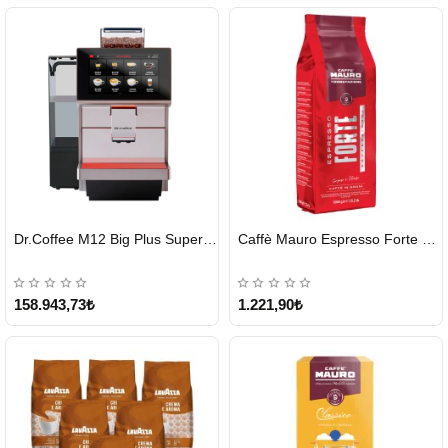
HIZLI
HIZLI
Dr.Coffee M12 Big Plus Super Otomatik Kahve Makinesi
Caffè Mauro Espresso Forte 1 KG
GÖNDERİ
GÖNDERİ
KARGO
ÜCRETSİZ
158.943,73₺
1.221,90₺