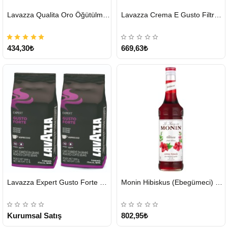
HIZLI
HIZLI
Lavazza Qualita Oro Öğütülmüş Kahve Teneke 250 G
Lavazza Crema E Gusto Filtre Kahve 250 G X 2
GÖNDERİ
GÖNDERİ
434,30₺
669,63₺
HIZLI
HIZLI
Lavazza Expert Gusto Forte Çekirdek Kahve 2 x 1 KG
Monin Hibiskus (Ebegümeci) Şurubu 700 ml
GÖNDERİ
GÖNDERİ
KARGO
ÜCRETSİZ
Kurumsal Satış
802,95₺