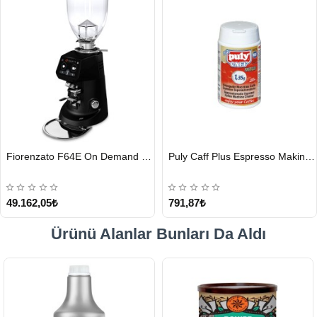
HIZLI
HIZLI
Fiorenzato F64E On Demand Kahve Değirmeni, Siyah
Puly Caff Plus Espresso Makinesi Temizleyici Tablet 100 x 1.35 G
GÖNDERİ
GÖNDERİ
49.162,05₺
791,87₺
Ürünü Alanlar Bunları Da Aldı