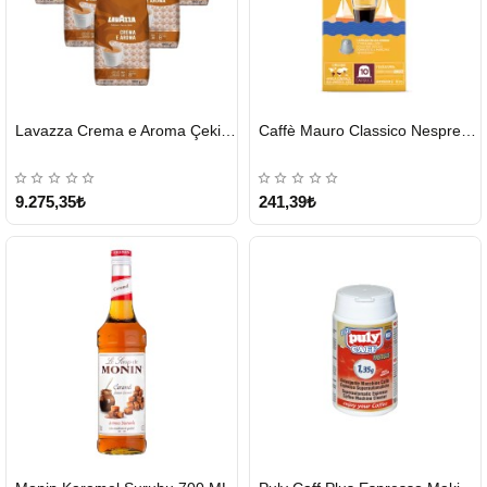
HIZLI
HIZLI
Lavazza Crema e Aroma Çekirdek Kahve 1KG X 6Adet
Caffè Mauro Classico Nespresso Kapsül
GÖNDERİ
GÖNDERİ
9.275,35₺
241,39₺
HIZLI
HIZLI