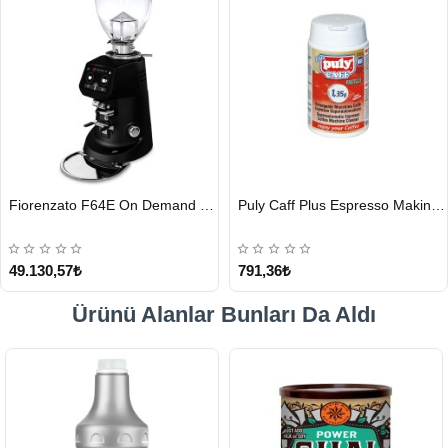
HIZLI
HIZLI
Fiorenzato F64E On Demand Kahve Değirmeni, Siyah
Puly Caff Plus Espresso Makinesi Temizleyici Tablet 100 x 1.35 G
GÖNDERİ
GÖNDERİ
49.130,57₺
791,36₺
Ürünü Alanlar Bunları Da Aldı