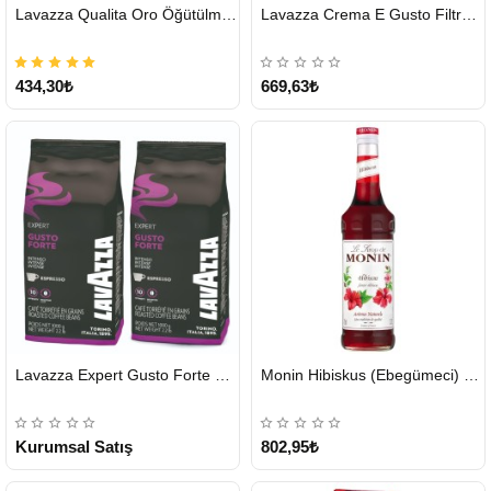
HIZLI
HIZLI
Lavazza Qualita Oro Öğütülmüş Kahve Teneke 250 G
Lavazza Crema E Gusto Filtre Kahve 250 G X 2
GÖNDERİ
GÖNDERİ
434,30₺
669,63₺
HIZLI
HIZLI
Lavazza Expert Gusto Forte Çekirdek Kahve 2 x 1 KG
Monin Hibiskus (Ebegümeci) Şurubu 700 ml
GÖNDERİ
GÖNDERİ
KARGO
ÜCRETSİZ
Kurumsal Satış
802,95₺