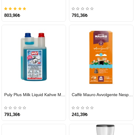
803,96₺
791,36₺
HIZLI
HIZLI
Puly Plus Milk Liquid Kahve Makinesi Sıvı Temizleyici 1000 ml
Caffè Mauro Avvolgente Nespresso Kapsül
GÖNDERİ
GÖNDERİ
791,36₺
241,39₺