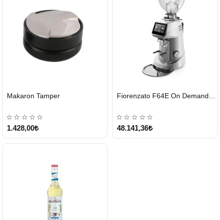
HIZLI
HIZLI
Makaron Tamper
Fiorenzato F64E On Demand Kahve Değirmeni – Gri
GÖNDERİ
GÖNDERİ
1.428,00₺
48.141,36₺