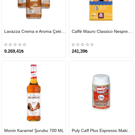
HIZLI
HIZLI
Lavazza Crema e Aroma Çekirdek Kahve 1KG X 6Adet
Caffè Mauro Classico Nespresso Kapsül
GÖNDERİ
GÖNDERİ
9.269,41₺
241,39₺
HIZLI
HIZLI
Monin Karamel Şurubu 700 ML
Puly Caff Plus Espresso Makinesi Temizleyici Tablet 100 x 1.35 G
GÖNDERİ
GÖNDERİ