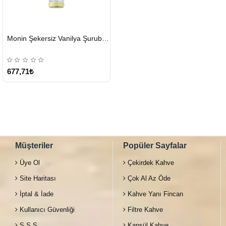
HIZLI
Monin Şekersiz Vanilya Şurubu 700 ML
GÖNDERİ
677,71₺
Müşteriler
Popüler Sayfalar
Üye Ol
Çekirdek Kahve
Site Haritası
Çok Al Az Öde
İptal & İade
Kahve Yanı Fincan
Kullanıcı Güvenliği
Filtre Kahve
S.S.S
Kapsül Kahve