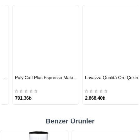
HIZLI
HIZLI
Puly Caff Plus Espresso Makinesi Temizleyici Tablet 100 x 1.35 G
Lavazza Qualità Oro Çekirdek Kahve 1 KG x 2
GÖNDERİ
GÖNDERİ
KARGO
ÜCRETSİZ
791,36₺
2.868,40₺
Benzer Ürünler