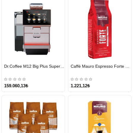
HIZLI
HIZLI
Dr.Coffee M12 Big Plus Super Otomatik Kahve Makinesi
Caffè Mauro Espresso Forte 1 KG
GÖNDERİ
GÖNDERİ
KARGO
ÜCRETSİZ
159.060,13₺
1.221,12₺