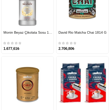
HIZLI
HIZLI
Monin Beyaz Çikolata Sosu 1890ml
David Rio Matcha Chai 1814 G
GÖNDERİ
GÖNDERİ
KARGO
ÜCRETSİZ
1.677,61₺
2.706,80₺