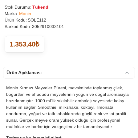
Stok Durumu:
Tükendi
Marka:
Monin
Ürün Kodu:
SOLE112
Barkod Kodu:
3052910033101
1.353,40₺
Ürün Açıklaması
Monin Kırmızı Meyveler Püresi, mevsiminde toplanmış çilek,
böğürtlen ve ahududu meyvelerinin yoğun ve doğal aromasıyla
hazırlanmıştır. 1000 ml’lik sıkılabilir ambalajı sayesinde kolay
kullanım sağlar. Smoothie, milkshake, kokteyl, limonata,
dondurma, yoğurt ve tatlı tabaklarında güçlü renk ve tat profili
sunar. Gerçek meyve oranı yüksek olduğu için profesyonel
mutfaklar ve barlar için vazgeçilmez bir tamamlayıcıdır.
Tadım ve kullanım bilgileri: