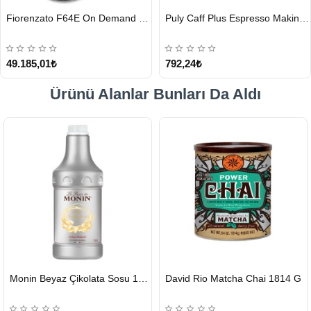
HIZLI
HIZLI
Fiorenzato F64E On Demand Kahve Değirmeni, Siyah
Puly Caff Plus Espresso Makinesi Temizleyici Tablet 100 x 1.35 G
GÖNDERİ
GÖNDERİ
49.185,01₺
792,24₺
Ürünü Alanlar Bunları Da Aldı
HIZLI
HIZLI
Monin Beyaz Çikolata Sosu 1890ml
David Rio Matcha Chai 1814 G
GÖNDERİ
GÖNDERİ
KARGO
ÜCRETSİZ