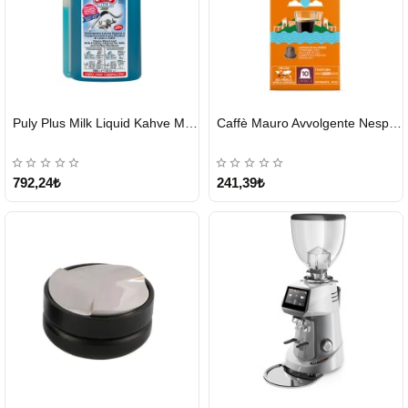
HIZLI
HIZLI
Puly Plus Milk Liquid Kahve Makinesi Sıvı Temizleyici 1000 ml
Caffè Mauro Avvolgente Nespresso Kapsül
GÖNDERİ
GÖNDERİ
792,24₺
241,39₺