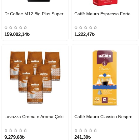
HIZLI
HIZLI
Dr.Coffee M12 Big Plus Super Otomatik Kahve Makinesi
Caffè Mauro Espresso Forte 1 KG
GÖNDERİ
GÖNDERİ
KARGO
ÜCRETSİZ
159.002,14₺
1.222,47₺
HIZLI
HIZLI
Lavazza Crema e Aroma Çekirdek Kahve 1KG X 6Adet
Caffè Mauro Classico Nespresso Kapsül
GÖNDERİ
GÖNDERİ
9.279,68₺
241,39₺