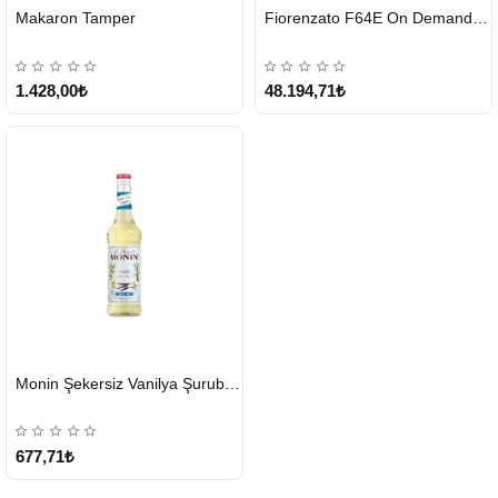
HIZLI
HIZLI
Makaron Tamper
Fiorenzato F64E On Demand Kahve Değirmeni – Gri
GÖNDERİ
GÖNDERİ
1.428,00₺
48.194,71₺
HIZLI
Monin Şekersiz Vanilya Şurubu 700 ML
GÖNDERİ
677,71₺