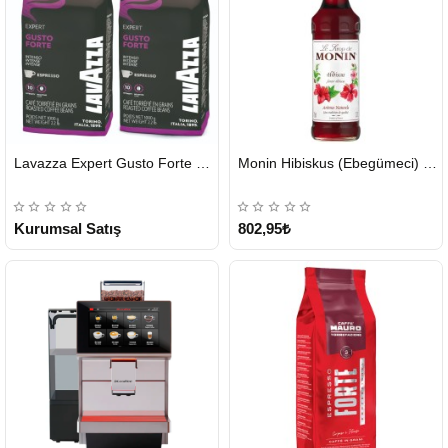
HIZLI
HIZLI
Lavazza Expert Gusto Forte Çekirdek Kahve 2 x 1 KG
Monin Hibiskus (Ebegümeci) Şurubu 700 ml
GÖNDERİ
GÖNDERİ
KARGO
ÜCRETSİZ
Kurumsal Satış
802,95₺