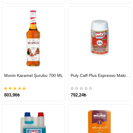
HIZLI
HIZLI
Monin Karamel Şurubu 700 ML
Puly Caff Plus Espresso Makinesi Temizleyici Tablet 100 x 1.35 G
GÖNDERİ
GÖNDERİ
803,96₺
792,24₺