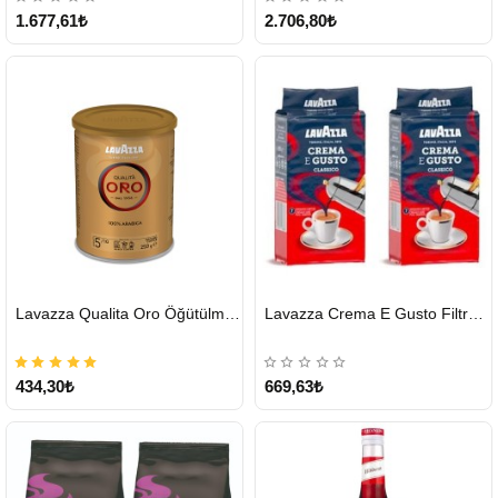
1.677,61₺
2.706,80₺
HIZLI
HIZLI
Lavazza Qualita Oro Öğütülmüş Kahve Teneke 250 G
Lavazza Crema E Gusto Filtre Kahve 250 G X 2
GÖNDERİ
GÖNDERİ
434,30₺
669,63₺