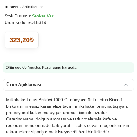
3099
Görüntülenme
Stok Durumu:
Stokta Var
Ürün Kodu:
SOLE319
323,20₺
En geç
09 Ağustos Pazar
günü kargoda.
Ürün Açıklaması
Milkshake Lotus Bisküvi 1000 G, dünyaca ünlü Lotus Biscoff
bisküvisinin eşsiz karamelize tadını milkshake formuna taşıyan,
profesyonel kullanıma uygun aromalı içecek tozudur.
Cateringıvamı, dolgun aroması ve tatlı notalarıyla kafe ve
restoran menülerinizde fark yaratır. Lotus seven müşterilerinizin
tekrar tekrar sipariş etmek isteyeceği özel bir üründür.