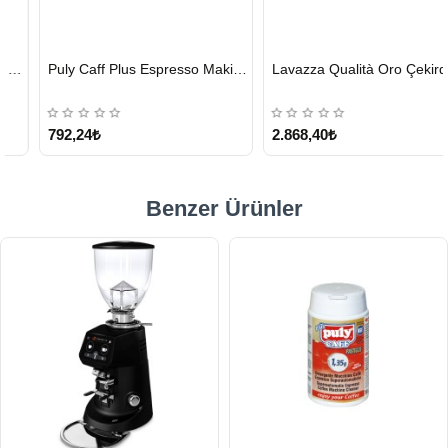
HIZLI
HIZLI
Puly Caff Plus Espresso Makinesi Temizleyici Tablet 100 x 1.35 G
Lavazza Qualità Oro Çekirdek Kahve 1 KG x 2
GÖNDERİ
GÖNDERİ
KARGO
ÜCRETSİZ
792,24₺
2.868,40₺
Benzer Ürünler