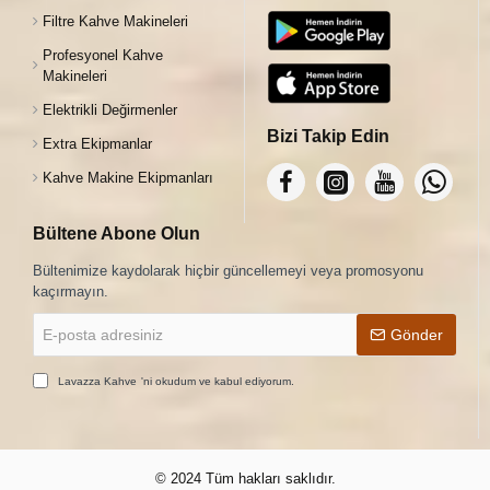
Filtre Kahve Makineleri
Profesyonel Kahve
Makineleri
Elektrikli Değirmenler
Bizi Takip Edin
Extra Ekipmanlar
Kahve Makine Ekipmanları
Bültene Abone Olun
Bültenimize kaydolarak hiçbir güncellemeyi veya promosyonu
kaçırmayın.
E-
Gönder
posta
adresiniz
Lavazza Kahve
'ni okudum ve kabul ediyorum.
© 2024 Tüm hakları saklıdır.