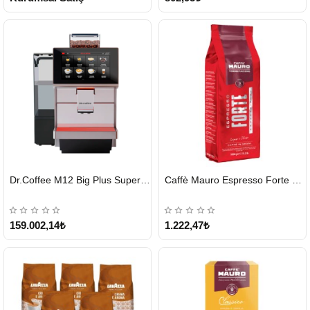
HIZLI
HIZLI
Dr.Coffee M12 Big Plus Super Otomatik Kahve Makinesi
Caffè Mauro Espresso Forte 1 KG
GÖNDERİ
GÖNDERİ
KARGO
ÜCRETSİZ
159.002,14₺
1.222,47₺