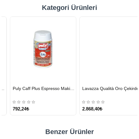
Kategori Ürünleri
HIZLI
HIZLI
Puly Caff Plus Espresso Makinesi Temizleyici Tablet 100 x 1.35 G
Lavazza Qualità Oro Çekirdek Kahve 1 KG x 2
GÖNDERİ
GÖNDERİ
KARGO
ÜCRETSİZ
792,24₺
2.868,40₺
Benzer Ürünler