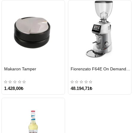
HIZLI
HIZLI
Makaron Tamper
Fiorenzato F64E On Demand Kahve Değirmeni – Gri
GÖNDERİ
GÖNDERİ
1.428,00₺
48.194,71₺