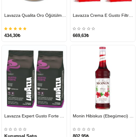
HIZLI
HIZLI
Lavazza Qualita Oro Öğütülmüş Kahve Teneke 250 G
Lavazza Crema E Gusto Filtre Kahve 250 G X 2
GÖNDERİ
GÖNDERİ
434,30₺
669,63₺
HIZLI
HIZLI
Lavazza Expert Gusto Forte Çekirdek Kahve 2 x 1 KG
Monin Hibiskus (Ebegümeci) Şurubu 700 ml
GÖNDERİ
GÖNDERİ
KARGO
ÜCRETSİZ
Kurumsal Satış
802,95₺