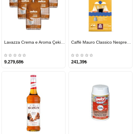
HIZLI
HIZLI
Lavazza Crema e Aroma Çekirdek Kahve 1KG X 6Adet
Caffè Mauro Classico Nespresso Kapsül
GÖNDERİ
GÖNDERİ
9.279,68₺
241,39₺