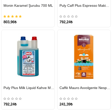
HIZLI
HIZLI
Monin Karamel Şurubu 700 ML
Puly Caff Plus Espresso Makinesi Temizleyici Tablet 100 x 1.35 G
GÖNDERİ
GÖNDERİ
803,96₺
792,24₺
HIZLI
HIZLI
Puly Plus Milk Liquid Kahve Makinesi Sıvı Temizleyici 1000 ml
Caffè Mauro Avvolgente Nespresso Kapsül
GÖNDERİ
GÖNDERİ
792,24₺
241,39₺