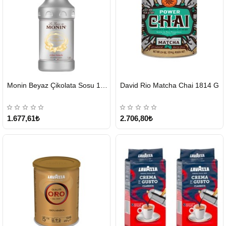
HIZLI
HIZLI
Monin Beyaz Çikolata Sosu 1890ml
David Rio Matcha Chai 1814 G
GÖNDERİ
GÖNDERİ
KARGO
ÜCRETSİZ
1.677,61₺
2.706,80₺