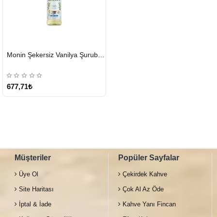
HIZLI
Monin Şekersiz Vanilya Şurubu 700 ML
GÖNDERİ
677,71₺
Müşteriler
Popüler Sayfalar
Üye Ol
Çekirdek Kahve
Site Haritası
Çok Al Az Öde
İptal & İade
Kahve Yanı Fincan