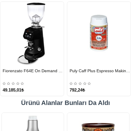
HIZLI
HIZLI
Fiorenzato F64E On Demand Kahve Değirmeni, Siyah
Puly Caff Plus Espresso Makinesi Temizleyici Tablet 100 x 1.35 G
GÖNDERİ
GÖNDERİ
49.185,01₺
792,24₺
Ürünü Alanlar Bunları Da Aldı