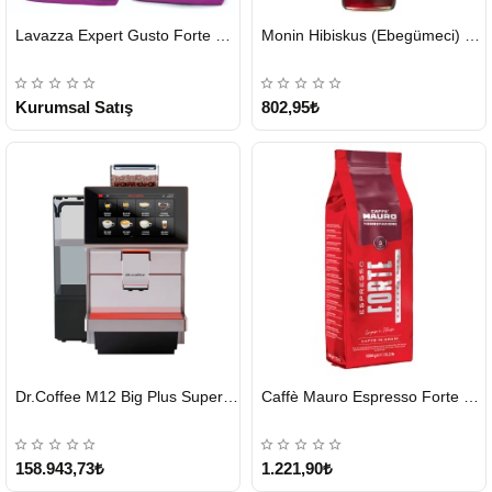
HIZLI
HIZLI
Lavazza Expert Gusto Forte Çekirdek Kahve 2 x 1 KG
Monin Hibiskus (Ebegümeci) Şurubu 700 ml
GÖNDERİ
GÖNDERİ
KARGO
ÜCRETSİZ
Kurumsal Satış
802,95₺
HIZLI
HIZLI
Dr.Coffee M12 Big Plus Super Otomatik Kahve Makinesi
Caffè Mauro Espresso Forte 1 KG
GÖNDERİ
GÖNDERİ
KARGO
ÜCRETSİZ
158.943,73₺
1.221,90₺