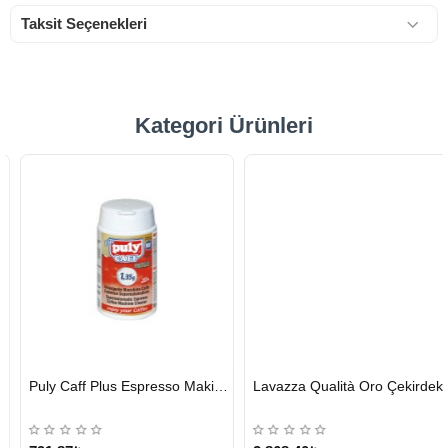
Taksit Seçenekleri
Kategori Ürünleri
HIZLI
HIZLI
Puly Caff Plus Espresso Makinesi Temizleyici Tablet 100 x 1.35 G
Lavazza Qualità Oro Çekirdek Kahve 1 KG x 2
GÖNDERİ
GÖNDERİ
KARGO
ÜCRETSİZ