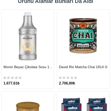
Ürünü Alanlar Bunları Da Aldı
HIZLI
HIZLI
Monin Beyaz Çikolata Sosu 1890ml
David Rio Matcha Chai 1814 G
GÖNDERİ
GÖNDERİ
KARGO
ÜCRETSİZ
1.677,61₺
2.706,80₺