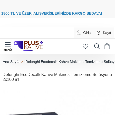
8
00 TL VE ÜZERİ ALIŞVERİŞLERİNİZDE
KARGO BEDAVA
Giriş
Kayıt
Delonghi Ecodecalk Kahve Makinesi Temizleme Solüsy
home
Delonghi EcoDecalk Kahve Makinesi Temizleme Solüsyonu
2x100 ml