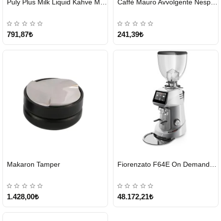
Puly Plus Milk Liquid Kahve Makinesi Sıvı Temizleyici 1000 ml
Caffè Mauro Avvolgente Nespresso Kapsül
GÖNDERİ
GÖNDERİ
791,87₺
241,39₺
HIZLI
HIZLI
Makaron Tamper
Fiorenzato F64E On Demand Kahve Değirmeni – Gri
GÖNDERİ
GÖNDERİ
1.428,00₺
48.172,21₺