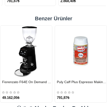
791,87₺
2.868,40₺
Benzer Ürünler
HIZLI
HIZLI
Fiorenzato F64E On Demand Kahve Değirmeni, Siyah
Puly Caff Plus Espresso Makinesi Temizleyici Tablet 100 x 1.35 G
GÖNDERİ
GÖNDERİ
49.162,05₺
791,87₺