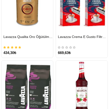
HIZLI
HIZLI
Lavazza Qualita Oro Öğütülmüş Kahve Teneke 250 G
Lavazza Crema E Gusto Filtre Kahve 250 G X 2
GÖNDERİ
GÖNDERİ
434,30₺
669,63₺