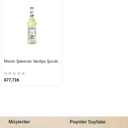
HIZLI
Monin Şekersiz Vanilya Şurubu 700 ML
GÖNDERİ
677,71₺
Müşteriler
Popüler Sayfalar