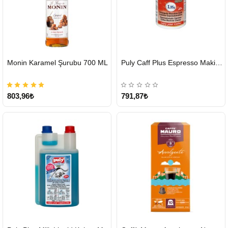
HIZLI
HIZLI
Monin Karamel Şurubu 700 ML
Puly Caff Plus Espresso Makinesi Temizleyici Tablet 100 x 1.35 G
GÖNDERİ
GÖNDERİ
803,96₺
791,87₺
HIZLI
HIZLI