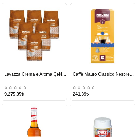
HIZLI
HIZLI
Lavazza Crema e Aroma Çekirdek Kahve 1KG X 6Adet
Caffè Mauro Classico Nespresso Kapsül
GÖNDERİ
GÖNDERİ
9.275,35₺
241,39₺