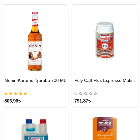
HIZLI
HIZLI
Monin Karamel Şurubu 700 ML
Puly Caff Plus Espresso Makinesi Temizleyici Tablet 100 x 1.35 G
GÖNDERİ
GÖNDERİ
803,96₺
791,87₺