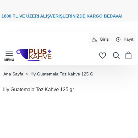
8
00 TL VE ÜZERİ ALIŞVERİŞLERİNİZDE
KARGO BEDAVA
Giriş
Kayıt
Illy Guatemala Toz Kahve 125 G
home
Illy Guatemala Toz Kahve 125 gr