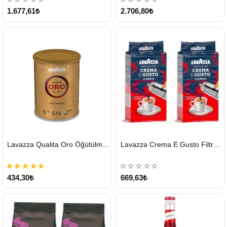
1.677,61₺
2.706,80₺
HIZLI
HIZLI
Lavazza Qualita Oro Öğütülmüş Kahve Teneke 250 G
Lavazza Crema E Gusto Filtre Kahve 250 G X 2
GÖNDERİ
GÖNDERİ
434,30₺
669,63₺