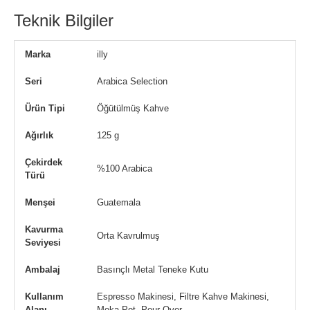
Teknik Bilgiler
Marka
illy
Seri
Arabica Selection
Ürün Tipi
Öğütülmüş Kahve
Ağırlık
125 g
Çekirdek
%100 Arabica
Türü
Menşei
Guatemala
Kavurma
Orta Kavrulmuş
Seviyesi
Ambalaj
Basınçlı Metal Teneke Kutu
Kullanım
Espresso Makinesi, Filtre Kahve Makinesi,
Alanı
Moka Pot, Pour Over