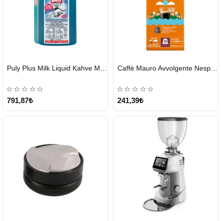
HIZLI
HIZLI
Puly Plus Milk Liquid Kahve Makinesi Sıvı Temizleyici 1000 ml
Caffè Mauro Avvolgente Nespresso Kapsül
GÖNDERİ
GÖNDERİ
791,87₺
241,39₺