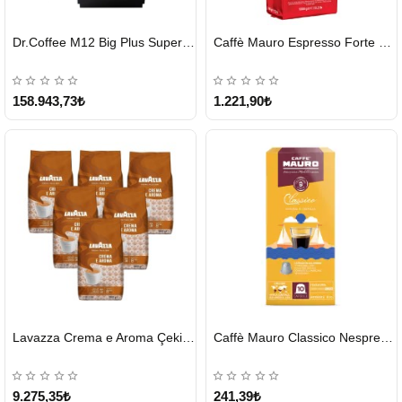
HIZLI
HIZLI
Dr.Coffee M12 Big Plus Super Otomatik Kahve Makinesi
Caffè Mauro Espresso Forte 1 KG
GÖNDERİ
GÖNDERİ
KARGO
ÜCRETSİZ
158.943,73₺
1.221,90₺
HIZLI
HIZLI
Lavazza Crema e Aroma Çekirdek Kahve 1KG X 6Adet
Caffè Mauro Classico Nespresso Kapsül
GÖNDERİ
GÖNDERİ
9.275,35₺
241,39₺