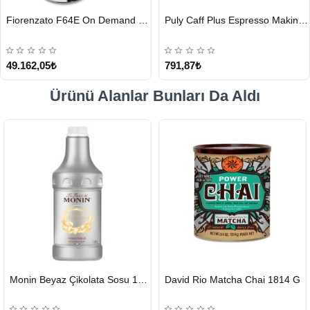
HIZLI
HIZLI
Fiorenzato F64E On Demand Kahve Değirmeni, Siyah
Puly Caff Plus Espresso Makinesi Temizleyici Tablet 100 x 1.35 G
GÖNDERİ
GÖNDERİ
49.162,05₺
791,87₺
Ürünü Alanlar Bunları Da Aldı
HIZLI
HIZLI
Monin Beyaz Çikolata Sosu 1890ml
David Rio Matcha Chai 1814 G
GÖNDERİ
GÖNDERİ
KARGO
ÜCRETSİZ