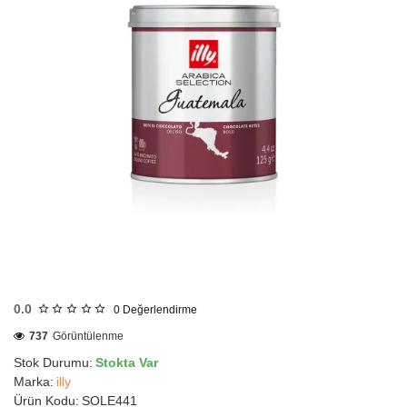
HIZLI
GÖNDERİ
0.0
0
Değerlendirme
737
Görüntülenme
Stok Durumu:
Stokta Var
Marka:
illy
Ürün Kodu:
SOLE441