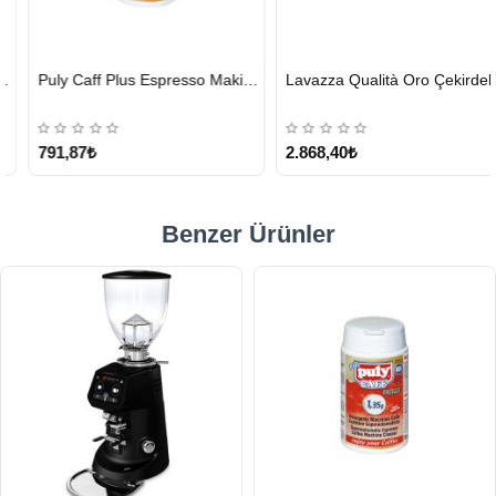
HIZLI
HIZLI
Puly Caff Plus Espresso Makinesi Temizleyici Tablet 100 x 1.35 G
Lavazza Qualità Oro Çekirdek Kahve 1 KG x 2
GÖNDERİ
GÖNDERİ
KARGO
ÜCRETSİZ
791,87₺
2.868,40₺
Benzer Ürünler