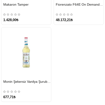
HIZLI
HIZLI
Makaron Tamper
Fiorenzato F64E On Demand Kahve Değirmeni – Gri
GÖNDERİ
GÖNDERİ
1.428,00₺
48.172,21₺
HIZLI
Monin Şekersiz Vanilya Şurubu 700 ML
GÖNDERİ
677,71₺