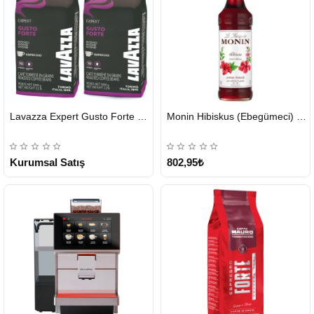
HIZLI
HIZLI
Lavazza Expert Gusto Forte Çekirdek Kahve 2 x 1 KG
Monin Hibiskus (Ebegümeci) Şurubu 700 ml
GÖNDERİ
GÖNDERİ
KARGO
ÜCRETSİZ
Kurumsal Satış
802,95₺