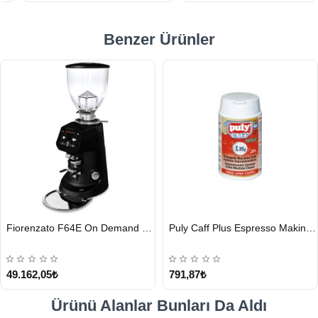
Benzer Ürünler
HIZLI
HIZLI
Fiorenzato F64E On Demand Kahve Değirmeni, Siyah
Puly Caff Plus Espresso Makinesi Temizleyici Tablet 100 x 1.35 G
GÖNDERİ
GÖNDERİ
49.162,05₺
791,87₺
Ürünü Alanlar Bunları Da Aldı