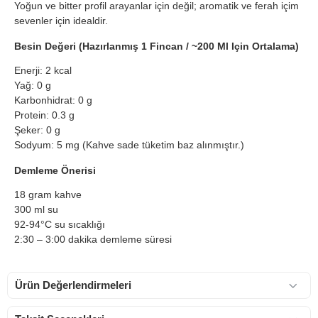
Yoğun ve bitter profil arayanlar için değil; aromatik ve ferah içim
sevenler için idealdir.
Besin Değeri (Hazırlanmış 1 Fincan / ~200 Ml Için Ortalama)
Enerji: 2 kcal
Yağ: 0 g
Karbonhidrat: 0 g
Protein: 0.3 g
Şeker: 0 g
Sodyum: 5 mg
(Kahve sade tüketim baz alınmıştır.)
Demleme Önerisi
18 gram kahve
300 ml su
92-94°C su sıcaklığı
2:30 – 3:00 dakika demleme süresi
Ürün Değerlendirmeleri