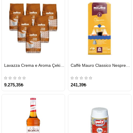
HIZLI
HIZLI
Lavazza Crema e Aroma Çekirdek Kahve 1KG X 6Adet
Caffè Mauro Classico Nespresso Kapsül
GÖNDERİ
GÖNDERİ
9.275,35₺
241,39₺