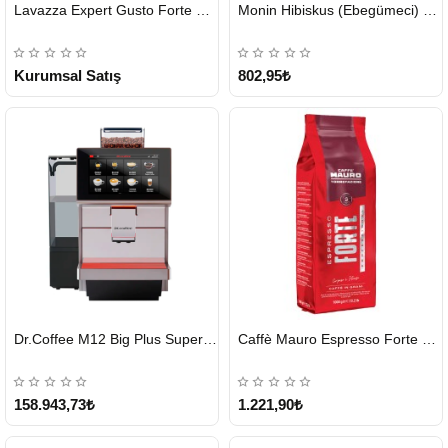
HIZLI
HIZLI
Lavazza Expert Gusto Forte Çekirdek Kahve 2 x 1 KG
Monin Hibiskus (Ebegümeci) Şurubu 700 ml
GÖNDERİ
GÖNDERİ
KARGO
ÜCRETSİZ
Kurumsal Satış
802,95₺
HIZLI
HIZLI
Dr.Coffee M12 Big Plus Super Otomatik Kahve Makinesi
Caffè Mauro Espresso Forte 1 KG
GÖNDERİ
GÖNDERİ
KARGO
ÜCRETSİZ
158.943,73₺
1.221,90₺