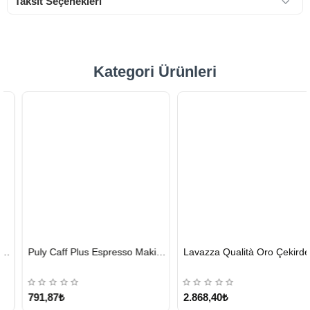
Taksit Seçenekleri
Kategori Ürünleri
HIZLI
HIZLI
Puly Caff Plus Espresso Makinesi Temizleyici Tablet 100 x 1.35 G
Lavazza Qualità Oro Çekirdek Kahve 1 KG x 2
GÖNDERİ
GÖNDERİ
KARGO
ÜCRETSİZ
791,87₺
2.868,40₺