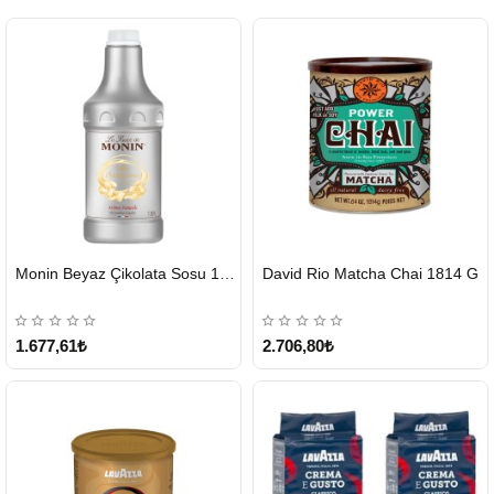
HIZLI
HIZLI
Monin Beyaz Çikolata Sosu 1890ml
David Rio Matcha Chai 1814 G
GÖNDERİ
GÖNDERİ
KARGO
ÜCRETSİZ
1.677,61₺
2.706,80₺