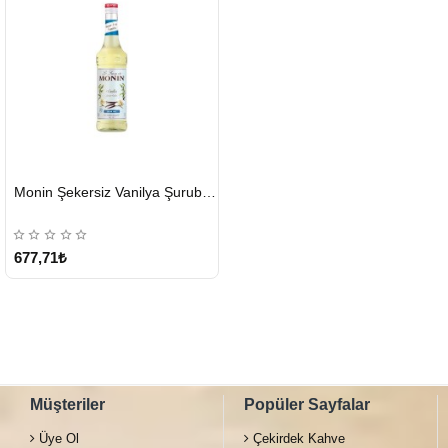
HIZLI
Monin Şekersiz Vanilya Şurubu 700 ML
GÖNDERİ
677,71₺
Müşteriler
Popüler Sayfalar
Üye Ol
Çekirdek Kahve