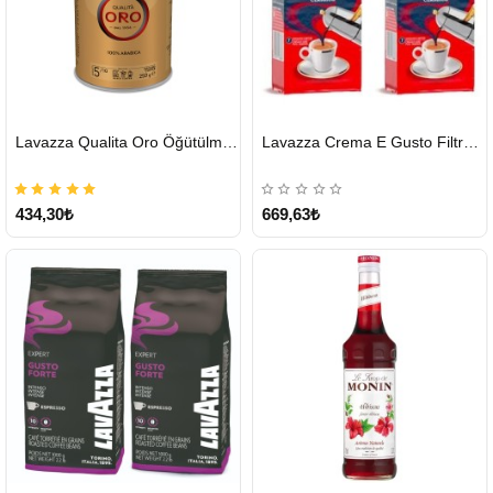
HIZLI
HIZLI
Lavazza Qualita Oro Öğütülmüş Kahve Teneke 250 G
Lavazza Crema E Gusto Filtre Kahve 250 G X 2
GÖNDERİ
GÖNDERİ
434,30₺
669,63₺