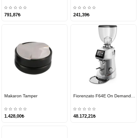
791,87₺
241,39₺
HIZLI
HIZLI
Makaron Tamper
Fiorenzato F64E On Demand Kahve Değirmeni – Gri
GÖNDERİ
GÖNDERİ
1.428,00₺
48.172,21₺