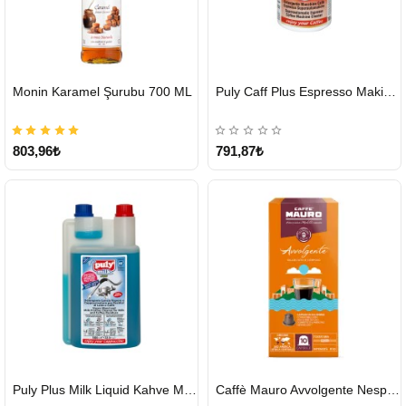
HIZLI
HIZLI
Monin Karamel Şurubu 700 ML
Puly Caff Plus Espresso Makinesi Temizleyici Tablet 100 x 1.35 G
GÖNDERİ
GÖNDERİ
803,96₺
791,87₺
HIZLI
HIZLI
Puly Plus Milk Liquid Kahve Makinesi Sıvı Temizleyici 1000 ml
Caffè Mauro Avvolgente Nespresso Kapsül
GÖNDERİ
GÖNDERİ