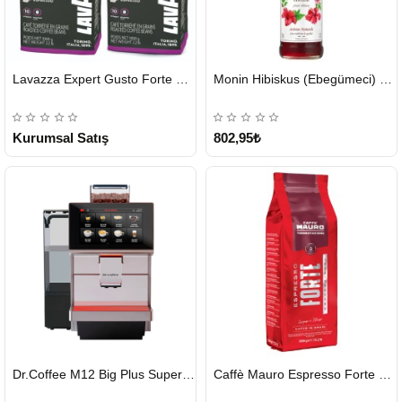
HIZLI
HIZLI
Lavazza Expert Gusto Forte Çekirdek Kahve 2 x 1 KG
Monin Hibiskus (Ebegümeci) Şurubu 700 ml
GÖNDERİ
GÖNDERİ
KARGO
ÜCRETSİZ
Kurumsal Satış
802,95₺
HIZLI
HIZLI
Dr.Coffee M12 Big Plus Super Otomatik Kahve Makinesi
Caffè Mauro Espresso Forte 1 KG
GÖNDERİ
GÖNDERİ
KARGO