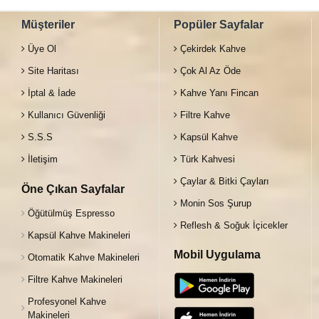
Müşteriler
Popüler Sayfalar
Üye Ol
Çekirdek Kahve
Site Haritası
Çok Al Az Öde
İptal & İade
Kahve Yanı Fincan
Kullanıcı Güvenliği
Filtre Kahve
S.S.S
Kapsül Kahve
İletişim
Türk Kahvesi
Çaylar & Bitki Çayları
Öne Çıkan Sayfalar
Monin Sos Şurup
Öğütülmüş Espresso
Reflesh & Soğuk İçicekler
Kapsül Kahve Makineleri
Mobil Uygulama
Otomatik Kahve Makineleri
Filtre Kahve Makineleri
Profesyonel Kahve
Makineleri