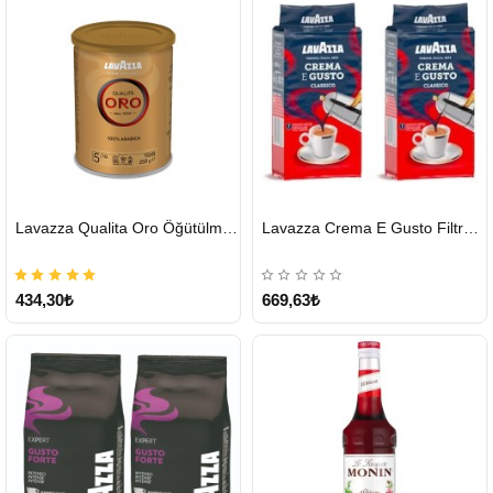
HIZLI
HIZLI
Lavazza Qualita Oro Öğütülmüş Kahve Teneke 250 G
Lavazza Crema E Gusto Filtre Kahve 250 G X 2
GÖNDERİ
GÖNDERİ
434,30₺
669,63₺