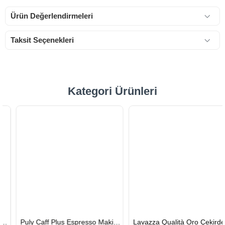
Ürün Değerlendirmeleri
Taksit Seçenekleri
Kategori Ürünleri
HIZLI
HIZLI
Puly Caff Plus Espresso Makinesi Temizleyici Tablet 100 x 1.35 G
Lavazza Qualità Oro Çekirdek Kahve 1 KG x 2
GÖNDERİ
GÖNDERİ