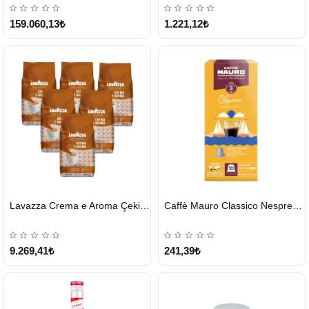
ÜCRETSİZ
159.060,13₺
1.221,12₺
HIZLI
HIZLI
Lavazza Crema e Aroma Çekirdek Kahve 1KG X 6Adet
Caffè Mauro Classico Nespresso Kapsül
GÖNDERİ
GÖNDERİ
9.269,41₺
241,39₺