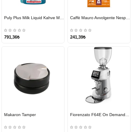
HIZLI
HIZLI
Puly Plus Milk Liquid Kahve Makinesi Sıvı Temizleyici 1000 ml
Caffè Mauro Avvolgente Nespresso Kapsül
GÖNDERİ
GÖNDERİ
791,36₺
241,39₺
HIZLI
HIZLI
Makaron Tamper
Fiorenzato F64E On Demand Kahve Değirmeni – Gri
GÖNDERİ
GÖNDERİ