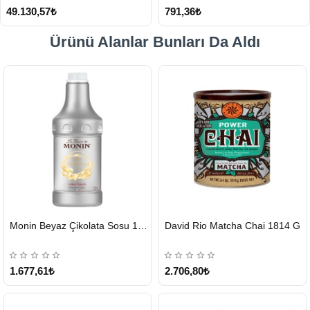
49.130,57₺
791,36₺
Ürünü Alanlar Bunları Da Aldı
HIZLI
HIZLI
Monin Beyaz Çikolata Sosu 1890ml
David Rio Matcha Chai 1814 G
GÖNDERİ
GÖNDERİ
KARGO
ÜCRETSİZ
1.677,61₺
2.706,80₺