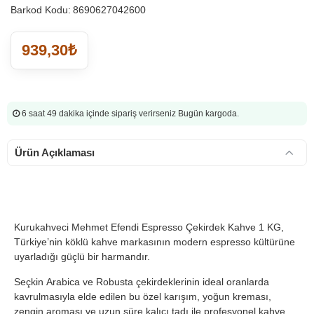
Barkod Kodu:
8690627042600
939,30₺
6 saat 49 dakika
içinde sipariş verirseniz Bugün kargoda.
Ürün Açıklaması
Kurukahveci Mehmet Efendi Espresso Çekirdek Kahve 1 KG,
Türkiye’nin köklü kahve markasının modern espresso kültürüne
uyarladığı güçlü bir harmandır.
Seçkin Arabica ve Robusta çekirdeklerinin ideal oranlarda
kavrulmasıyla elde edilen bu özel karışım, yoğun kreması,
zengin aroması ve uzun süre kalıcı tadı ile profesyonel kahve