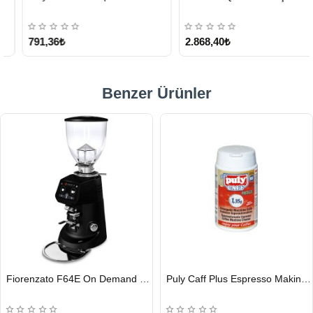
KARGO
ÜCRETSİZ
791,36₺
2.868,40₺
Benzer Ürünler
HIZLI
HIZLI
Fiorenzato F64E On Demand Kahve Değirmeni, Siyah
Puly Caff Plus Espresso Makinesi Temizleyici Tablet 100 x 1.35 G
GÖNDERİ
GÖNDERİ