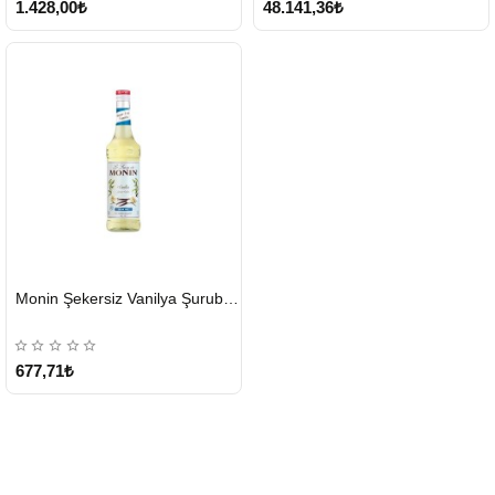
1.428,00₺
48.141,36₺
HIZLI
Monin Şekersiz Vanilya Şurubu 700 ML
GÖNDERİ
677,71₺