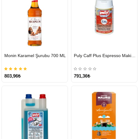
HIZLI
HIZLI
Monin Karamel Şurubu 700 ML
Puly Caff Plus Espresso Makinesi Temizleyici Tablet 100 x 1.35 G
GÖNDERİ
GÖNDERİ
803,96₺
791,36₺