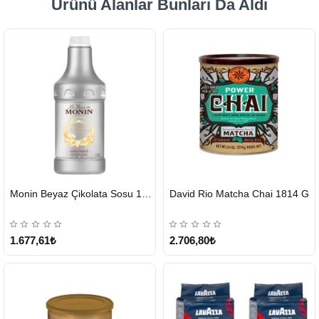
Ürünü Alanlar Bunları Da Aldı
HIZLI
HIZLI
Monin Beyaz Çikolata Sosu 1890ml
David Rio Matcha Chai 1814 G
GÖNDERİ
GÖNDERİ
KARGO
ÜCRETSİZ
1.677,61₺
2.706,80₺