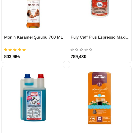
HIZLI
HIZLI
Monin Karamel Şurubu 700 ML
Puly Caff Plus Espresso Makinesi Temizleyici Tablet 100 x 1.35 G
GÖNDERİ
GÖNDERİ
803,96₺
789,43₺
HIZLI
HIZLI