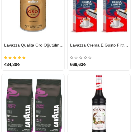
HIZLI
HIZLI
Lavazza Qualita Oro Öğütülmüş Kahve Teneke 250 G
Lavazza Crema E Gusto Filtre Kahve 250 G X 2
GÖNDERİ
GÖNDERİ
434,30₺
669,63₺