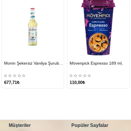
HIZLI
Monin Şekersiz Vanilya Şurubu 700 ML
Mövenpick Espresso 189 ml,
GÖNDERİ
Tükendi
677,71₺
110,00₺
Müşteriler
Popüler Sayfalar