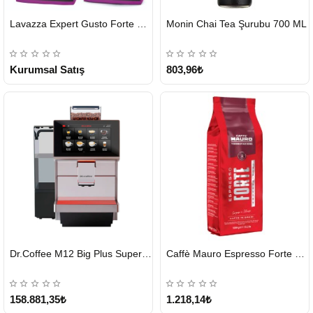
HIZLI
Lavazza Expert Gusto Forte Çekirdek Kahve 2 x 1 KG
Monin Chai Tea Şurubu 700 ML
GÖNDERİ
2-3 Gün
KARGO
ÜCRETSİZ
Kurumsal Satış
803,96₺
HIZLI
HIZLI
Dr.Coffee M12 Big Plus Super Otomatik Kahve Makinesi
Caffè Mauro Espresso Forte 1 KG
GÖNDERİ
GÖNDERİ
KARGO
ÜCRETSİZ
158.881,35₺
1.218,14₺