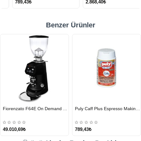
789,43₺
2.868,40₺
Benzer Ürünler
HIZLI
HIZLI
Fiorenzato F64E On Demand Kahve Değirmeni, Siyah
Puly Caff Plus Espresso Makinesi Temizleyici Tablet 100 x 1.35 G
GÖNDERİ
GÖNDERİ
49.010,69₺
789,43₺