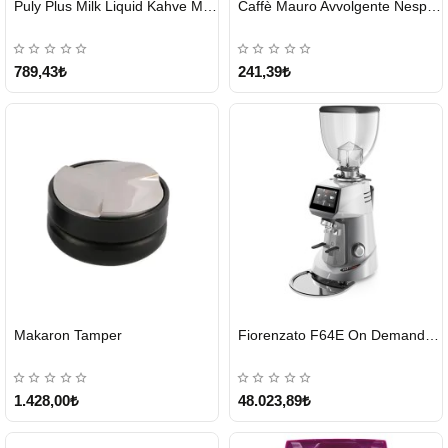
Puly Plus Milk Liquid Kahve Makinesi Sıvı Temizleyici 1000 ml
Caffè Mauro Avvolgente Nespresso Kapsül
GÖNDERİ
GÖNDERİ
789,43₺
241,39₺
HIZLI
Makaron Tamper
Fiorenzato F64E On Demand Kahve Değirmeni – Gri
GÖNDERİ
Tükendi
1.428,00₺
48.023,89₺