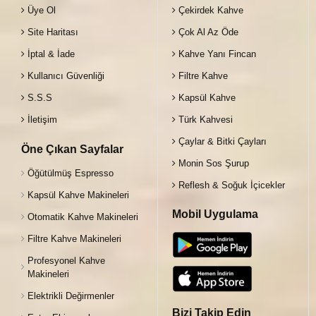
Üye Ol
Çekirdek Kahve
Site Haritası
Çok Al Az Öde
İptal & İade
Kahve Yanı Fincan
Kullanıcı Güvenliği
Filtre Kahve
S.S.S
Kapsül Kahve
İletişim
Türk Kahvesi
Çaylar & Bitki Çayları
Öne Çıkan Sayfalar
Monin Sos Şurup
Öğütülmüş Espresso
Reflesh & Soğuk İçicekler
Kapsül Kahve Makineleri
Mobil Uygulama
Otomatik Kahve Makineleri
Filtre Kahve Makineleri
Profesyonel Kahve
Makineleri
Elektrikli Değirmenler
Bizi Takip Edin