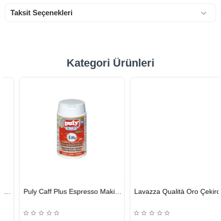
Taksit Seçenekleri
Kategori Ürünleri
HIZLI
HIZLI
Puly Caff Plus Espresso Makinesi Temizleyici Tablet 100 x 1.35 G
Lavazza Qualità Oro Çekirdek Kahve 1 KG x 2
GÖNDERİ
GÖNDERİ
KARGO
ÜCRETSİZ