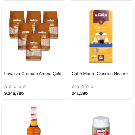
HIZLI
HIZLI
Lavazza Crema e Aroma Çekirdek Kahve 1KG X 6Adet
Caffè Mauro Classico Nespresso Kapsül
GÖNDERİ
GÖNDERİ
9.246,79₺
241,39₺