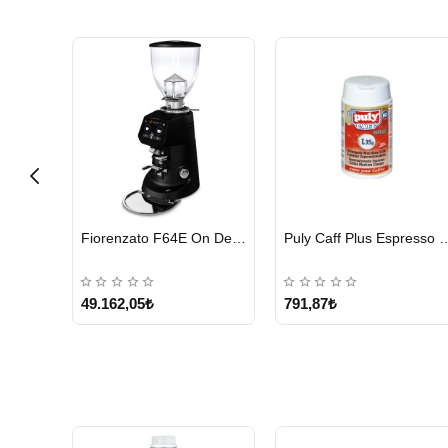
HIZLI
HIZLI
Cunill Tranquilo 2 Kahve Değirmeni
Fiorenzato F64E On Demand Kahve Değirmeni, Siyah
Puly Caff Plus Espresso Makinesi Temizl
GÖNDERİ
GÖNDERİ
49.162,05₺
791,87₺