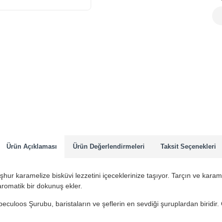
Ürün Açıklaması
Ürün Değerlendirmeleri
Taksit Seçenekleri
r karamelize bisküvi lezzetini içeceklerinize taşıyor. Tarçın ve karame
e aromatik bir dokunuş ekler.
eculoos Şurubu, baristaların ve şeflerin en sevdiği şuruplardan biridir