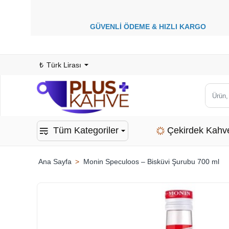
GÜVENLİ ÖDEME &
HIZLI KARGO
1
₺
Türk Lirası
Ürün,
kategor
veya
Tüm Kategoriler
Çekirdek Kahv
marka
ara...
Monin Speculoos – Bisküvi Şurubu 700 ml
home