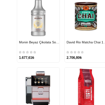
HIZLI
HIZLI
Monin Beyaz Çikolata Sosu 1890ml
David Rio Mat
GÖNDERİ
GÖNDERİ
KARGO
ÜCRETSİZ
1.677,61₺
2.706,80₺