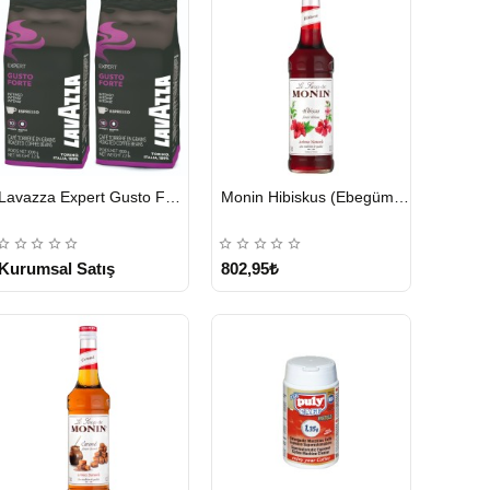
HIZLI
HIZLI
Lavazza Expert Gusto Forte Çekirdek Kahve 2 x 1 KG
Monin Hibiskus (Ebegümeci) Şurubu 700 ml
GÖNDERİ
GÖNDERİ
KARGO
ÜCRETSİZ
Kurumsal Satış
802,95₺