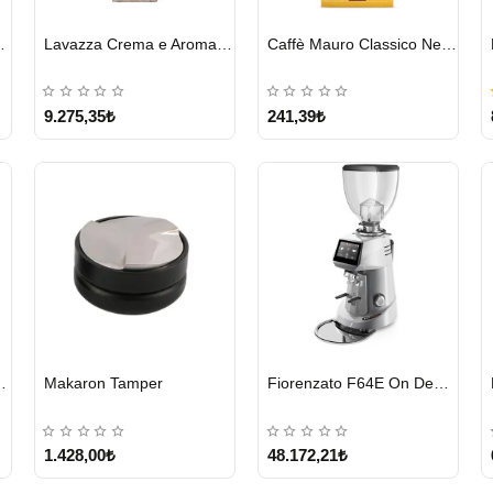
HIZLI
HIZLI
o Forte 1 KG
Lavazza Crema e Aroma Çekirdek Kahve 1KG X 6Adet
Caffè Mauro Classico Nespresso Kapsül
GÖNDERİ
GÖNDERİ
9.275,35₺
241,39₺
HIZLI
HIZLI
e Nespresso Kapsül
Makaron Tamper
Fiorenzato F64E On Demand Kahve Değirmeni – Gri
GÖNDERİ
GÖNDERİ
1.428,00₺
48.172,21₺