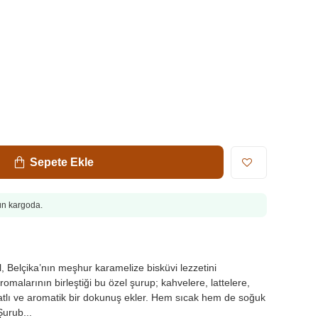
Sepete Ekle
gün kargoda.
 Belçika’nın meşhur karamelize bisküvi lezzetini
romalarının birleştiği bu özel şurup; kahvelere, lattelere,
haratlı ve aromatik bir dokunuş ekler. Hem sıcak hem de soğuk
Şurub...