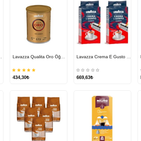
HIZLI
HIZLI
cha Chai 1814 G
Lavazza Qualita Oro Öğütülmüş Kahve Teneke 250 G
Lavazza Crema E Gusto Filtre Kahve 250 G X 2
GÖNDERİ
GÖNDERİ
434,30₺
669,63₺