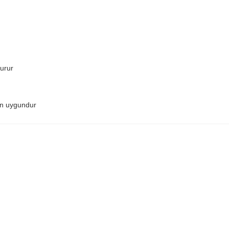
turur
çin uygundur