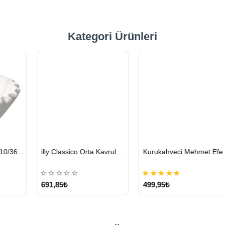
Kategori Ürünleri
HIZLI
HIZLI
hmet Efendi Türk Kahvesi 500 G
Motta Süt Potu Tulip Mavi 500 ml
Lavazza Crema E Gusto Filtre Kahve 250 G X 4
GÖNDERİ
GÖNDERİ
1.276,80₺
1.328,15₺