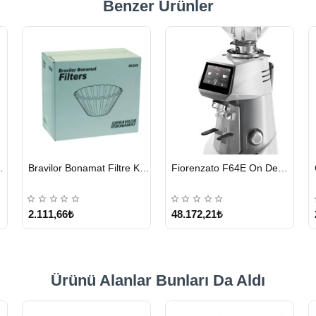
Benzer Ürünler
HIZLI
HIZLI
eyici Tablet 100 x 1.35 G
Bravilor Bonamat Filtre Kağıdı 85/245 MM 1000 Adet
Fiorenzato F64E On Demand Kahve Değirmeni – Gri
GÖNDERİ
GÖNDERİ
2.111,66₺
48.172,21₺
Ürünü Alanlar Bunları Da Aldı