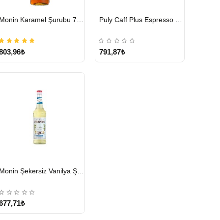
HIZLI
HIZLI
Monin Karamel Şurubu 700 ML
Puly Caff Plus Espresso Makinesi Temizleyici Tablet 100 x 1.35 G
GÖNDERİ
GÖNDERİ
803,96₺
791,87₺
HIZLI
Monin Şekersiz Vanilya Şurubu 700 ML
GÖNDERİ
677,71₺