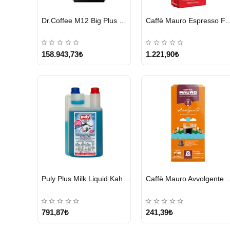
HIZLI
HIZLI
Dr.Coffee M12 Big Plus Super Otomatik Kahve Makinesi
Caffè Mauro Espress
GÖNDERİ
GÖNDERİ
KARGO
ÜCRETSİZ
158.943,73₺
1.221,90₺
HIZLI
HIZLI
Puly Plus Milk Liquid Kahve Makinesi Sıvı Temizleyici 1000 ml
Caffè Mauro Avvolgent
GÖNDERİ
GÖNDERİ
791,87₺
241,39₺