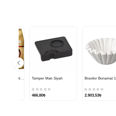
HIZLI
HIZLI
Bravilor Bonamat 110/360 MM Filtre Kağıdı – 250 Adet
illy Classico Orta Kavrulmuş Çekirdek Kahve 250 G
Kurukahveci Me
GÖNDERİ
GÖNDERİ
691,85₺
499,95₺