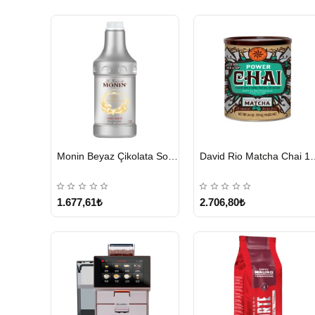
HIZLI
HIZLI
Monin Beyaz Çikolata Sosu 1890ml
David Rio Mat
GÖNDERİ
GÖNDERİ
KARGO
ÜCRETSİZ
1.677,61₺
2.706,80₺