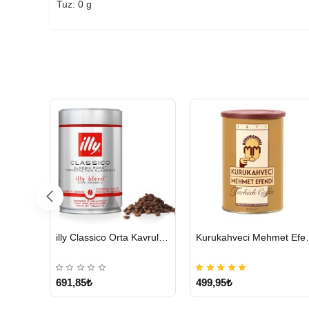
Tuz: 0 g
HIZLI
HIZLI
Bravilor Bonamat 110/360 MM Filtre Kağıdı – 250 Adet
illy Classico Orta Kavrulmuş Çekirdek Kahve 250 G
Kurukahveci Me
GÖNDERİ
GÖNDERİ
691,85₺
499,95₺