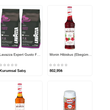
HIZLI
HIZLI
Lavazza Expert Gusto Forte Çekirdek Kahve 2 x 1 KG
Monin Hibiskus (Ebegümeci) Şurubu 700 ml
GÖNDERİ
GÖNDERİ
KARGO
ÜCRETSİZ
Kurumsal Satış
802,95₺