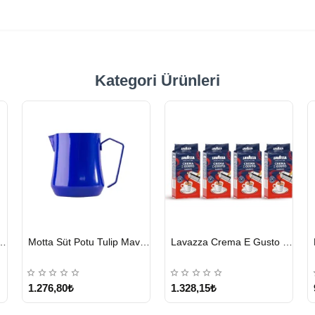
Kategori Ürünleri
HIZLI
HIZLI
hmet Efendi Türk Kahvesi 500 G
Motta Süt Potu Tulip Mavi 500 ml
Lavazza Crema E Gusto Filtre Kahve 250 G X 4
GÖNDERİ
GÖNDERİ
1.276,80₺
1.328,15₺