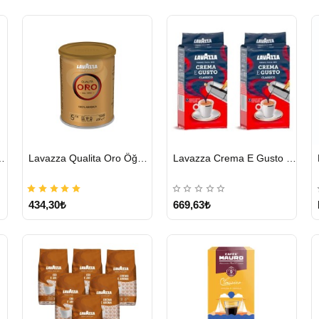
HIZLI
HIZLI
cha Chai 1814 G
Lavazza Qualita Oro Öğütülmüş Kahve Teneke 250 G
Lavazza Crema E Gusto Filtre Kahve 250 G X 2
GÖNDERİ
GÖNDERİ
434,30₺
669,63₺