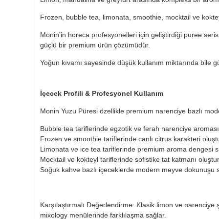
Frozen, bubble tea, limonata, smoothie, mocktail ve kokte
Monin’in horeca profesyonelleri için geliştirdiği puree serisi
güçlü bir premium ürün çözümüdür.
Yoğun kıvamı sayesinde düşük kullanım miktarında bile gü
İçecek Profili & Profesyonel Kullanım
Monin Yuzu Püresi özellikle premium narenciye bazlı moder
Bubble tea tariflerinde egzotik ve ferah narenciye aroması
Frozen ve smoothie tariflerinde canlı citrus karakteri oluşt
Limonata ve ice tea tariflerinde premium aroma dengesi s
Mocktail ve kokteyl tariflerinde sofistike tat katmanı oluştur
Soğuk kahve bazlı içeceklerde modern meyve dokunuşu s
Karşılaştırmalı Değerlendirme:
Klasik limon ve narenciye 
mixology menülerinde farklılaşma sağlar.