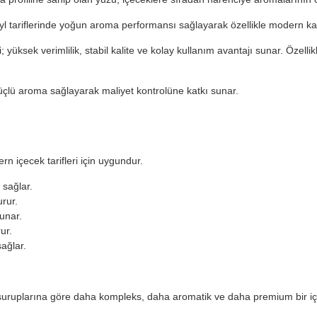
yl tariflerinde yoğun aroma performansı sağlayarak özellikle modern ka
; yüksek verimlilik, stabil kalite ve kolay kullanım avantajı sunar. Özellik
çlü aroma sağlayarak maliyet kontrolüne katkı sunar.
n içecek tarifleri için uygundur.
 sağlar.
urur.
unar.
ur.
ağlar.
şuruplarına göre daha kompleks, daha aromatik ve daha premium bir içi