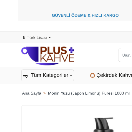
GÜVENLİ ÖDEME &
HIZLI KARGO
1
₺
Türk Lirası
Ürün,
kategor
veya
Tüm Kategoriler
Çekirdek Kahv
marka
ara...
Monin Yuzu (Japon Limonu) Püresi 1000 ml
home