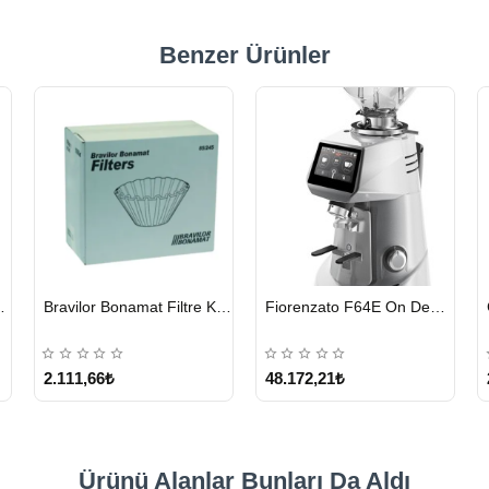
Benzer Ürünler
HIZLI
HIZLI
eyici Tablet 100 x 1.35 G
Bravilor Bonamat Filtre Kağıdı 85/245 MM 1000 Adet
Fiorenzato F64E On Demand Kahve Değirmeni – Gri
GÖNDERİ
GÖNDERİ
2.111,66₺
48.172,21₺
Ürünü Alanlar Bunları Da Aldı