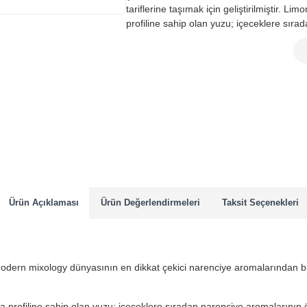
tariflerine taşımak için geliştirilmiştir. 
profiline sahip olan yuzu; içeceklere sırad
Ürün Açıklaması
Ürün Değerlendirmeleri
Taksit Seçenekleri
dern mixology dünyasının en dikkat çekici narenciye aromalarından bir
profiline sahip olan yuzu; içeceklere sıradan narenciye aromalarının öt