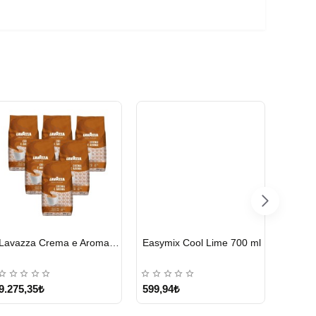
HIZLI
HIZLI
HIZLI
Lavazza Crema e Aroma Çekirdek Kahve 1KG X 6Adet
Easymix Cool Lime 700 ml
GÖNDERİ
GÖNDERİ
GÖND
9.275,35₺
599,94₺
1.221