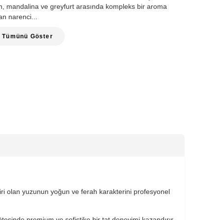
Limon, mandalina ve greyfurt arasında kompleks bir aroma
an narenci...
Tümünü Göster
i olan yuzunun yoğun ve ferah karakterini profesyonel
esinde premium ve sofistike bir tat deneyimi kazandırır.