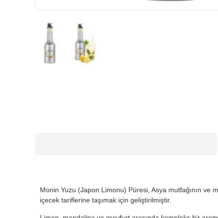
HIZLI
GÖNDERİ
Monin Yuzu (Japon Limonu) Püresi, Asya mutfağının ve mo
içecek tariflerine taşımak için geliştirilmiştir.
Limon, mandalina ve greyfurt arasında kompleks bir aroma 