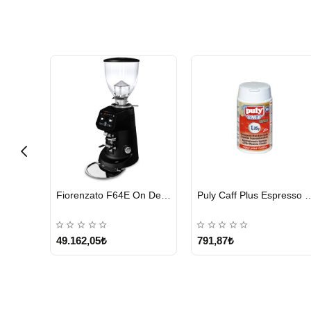
HIZLI
HIZLI
Cunill Tranquilo 2 Kahve Değirmeni
Fiorenzato F64E On Demand Kahve Değirmeni, Siyah
Puly Caff Plus Espresso Makinesi Temizl
GÖNDERİ
GÖNDERİ
49.162,05₺
791,87₺