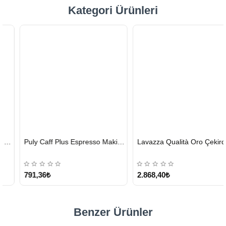
Kategori Ürünleri
HIZLI
HIZLI
Puly Caff Plus Espresso Makinesi Temizleyici Tablet 100 x 1.35 G
Lavazza Qualità Oro Çekirdek Kahve 1 KG x 2
GÖNDERİ
GÖNDERİ
KARGO
ÜCRETSİZ
791,36₺
2.868,40₺
Benzer Ürünler