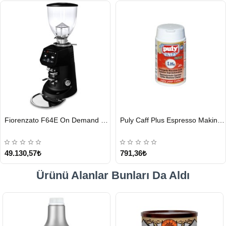
HIZLI
HIZLI
Fiorenzato F64E On Demand Kahve Değirmeni, Siyah
Puly Caff Plus Espresso Makinesi Temizleyici Tablet 100 x 1.35 G
GÖNDERİ
GÖNDERİ
49.130,57₺
791,36₺
Ürünü Alanlar Bunları Da Aldı