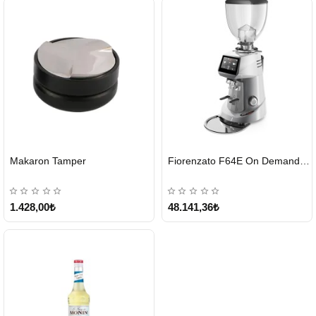
HIZLI
HIZLI
Makaron Tamper
Fiorenzato F64E On Demand Kahve Değirmeni – Gri
GÖNDERİ
GÖNDERİ
1.428,00₺
48.141,36₺