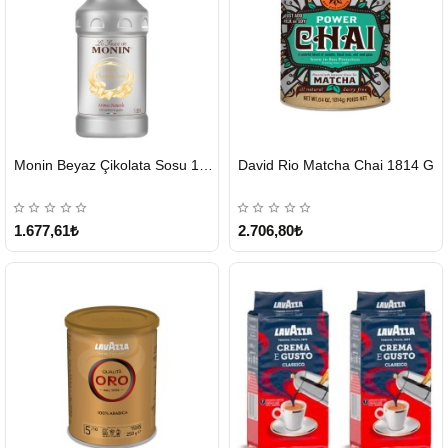
HIZLI
HIZLI
Monin Beyaz Çikolata Sosu 1890ml
David Rio Matcha Chai 1814 G
GÖNDERİ
GÖNDERİ
KARGO
ÜCRETSİZ
1.677,61₺
2.706,80₺