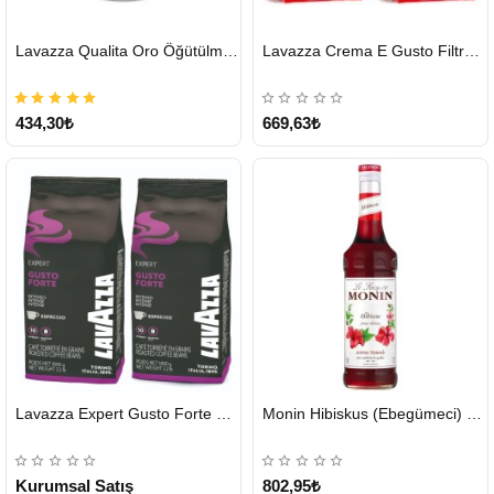
HIZLI
HIZLI
Lavazza Qualita Oro Öğütülmüş Kahve Teneke 250 G
Lavazza Crema E Gusto Filtre Kahve 250 G X 2
GÖNDERİ
GÖNDERİ
434,30₺
669,63₺
HIZLI
HIZLI
Lavazza Expert Gusto Forte Çekirdek Kahve 2 x 1 KG
Monin Hibiskus (Ebegümeci) Şurubu 700 ml
GÖNDERİ
GÖNDERİ
KARGO
ÜCRETSİZ
Kurumsal Satış
802,95₺