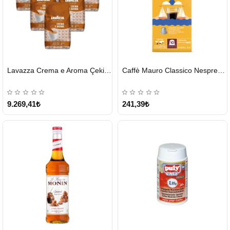
HIZLI
HIZLI
Lavazza Crema e Aroma Çekirdek Kahve 1KG X 6Adet
Caffè Mauro Classico Nespresso Kapsül
GÖNDERİ
GÖNDERİ
9.269,41₺
241,39₺