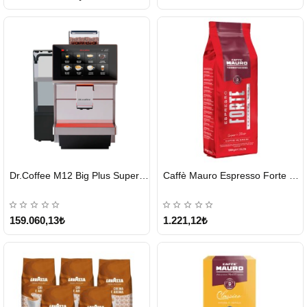
HIZLI
HIZLI
Dr.Coffee M12 Big Plus Super Otomatik Kahve Makinesi
Caffè Mauro Espresso Forte 1 KG
GÖNDERİ
GÖNDERİ
KARGO
ÜCRETSİZ
159.060,13₺
1.221,12₺