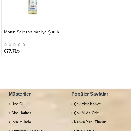
HIZLI
Monin Şekersiz Vanilya Şurubu 700 ML
GÖNDERİ
677,71₺
Müşteriler
Popüler Sayfalar
Üye Ol
Çekirdek Kahve
Site Haritası
Çok Al Az Öde
İptal & İade
Kahve Yanı Fincan