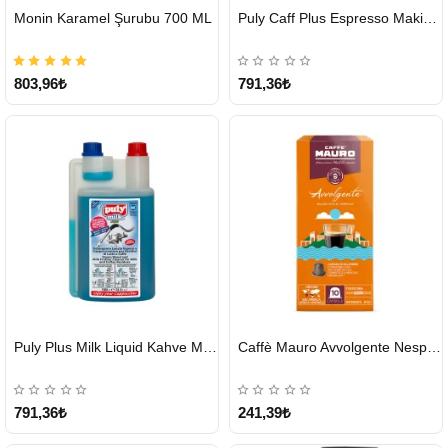
HIZLI
HIZLI
Monin Karamel Şurubu 700 ML
Puly Caff Plus Espresso Makinesi Temizleyici Tablet 100 x 1.35 G
GÖNDERİ
GÖNDERİ
803,96₺
791,36₺
HIZLI
HIZLI
Puly Plus Milk Liquid Kahve Makinesi Sıvı Temizleyici 1000 ml
Caffè Mauro Avvolgente Nespresso Kapsül
GÖNDERİ
GÖNDERİ
791,36₺
241,39₺