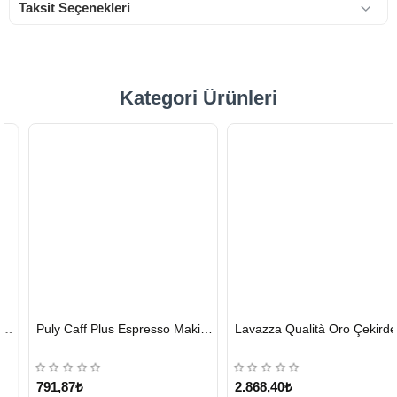
Taksit Seçenekleri
Kategori Ürünleri
HIZLI
HIZLI
Puly Caff Plus Espresso Makinesi Temizleyici Tablet 100 x 1.35 G
Lavazza Qualità Oro Çekirdek Kahve 1 KG x 2
GÖNDERİ
GÖNDERİ
KARGO
ÜCRETSİZ
791,87₺
2.868,40₺