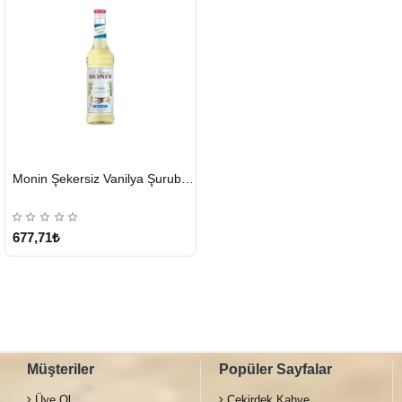
HIZLI
Monin Şekersiz Vanilya Şurubu 700 ML
GÖNDERİ
677,71₺
Müşteriler
Popüler Sayfalar
Üye Ol
Çekirdek Kahve