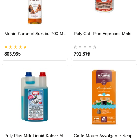
HIZLI
HIZLI
Monin Karamel Şurubu 700 ML
Puly Caff Plus Espresso Makinesi Temizleyici Tablet 100 x 1.35 G
GÖNDERİ
GÖNDERİ
803,96₺
791,87₺
HIZLI
HIZLI
Puly Plus Milk Liquid Kahve Makinesi Sıvı Temizleyici 1000 ml
Caffè Mauro Avvolgente Nespresso Kapsül
GÖNDERİ
GÖNDERİ