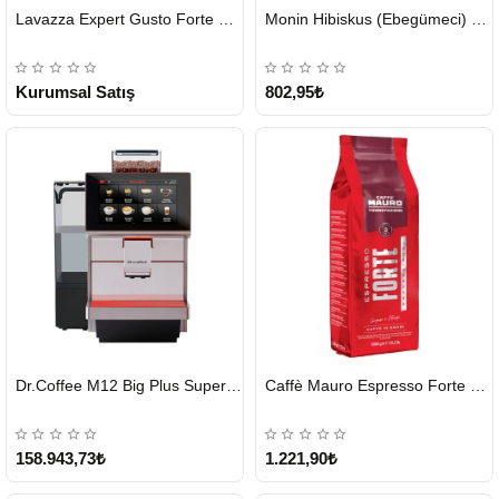
HIZLI
HIZLI
Lavazza Expert Gusto Forte Çekirdek Kahve 2 x 1 KG
Monin Hibiskus (Ebegümeci) Şurubu 700 ml
GÖNDERİ
GÖNDERİ
KARGO
ÜCRETSİZ
Kurumsal Satış
802,95₺
HIZLI
HIZLI
Dr.Coffee M12 Big Plus Super Otomatik Kahve Makinesi
Caffè Mauro Espresso Forte 1 KG
GÖNDERİ
GÖNDERİ
KARGO
ÜCRETSİZ
158.943,73₺
1.221,90₺