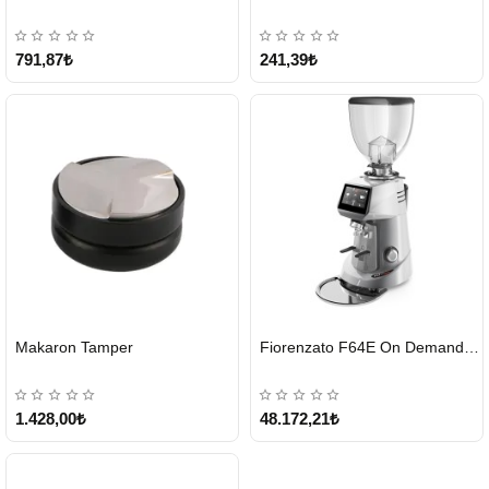
791,87₺
241,39₺
HIZLI
HIZLI
Makaron Tamper
Fiorenzato F64E On Demand Kahve Değirmeni – Gri
GÖNDERİ
GÖNDERİ
1.428,00₺
48.172,21₺