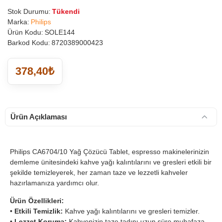
Stok Durumu:
Tükendi
Marka:
Philips
Ürün Kodu:
SOLE144
Barkod Kodu:
8720389000423
378,40₺
Ürün Açıklaması
Philips CA6704/10 Yağ Çözücü Tablet, espresso makinelerinizin
demleme ünitesindeki kahve yağı kalıntılarını ve gresleri etkili bir
şekilde temizleyerek, her zaman taze ve lezzetli kahveler
hazırlamanıza yardımcı olur.
Ürün Özellikleri:
•
Etkili Temizlik:
Kahve yağı kalıntılarını ve gresleri temizler.
•
Lezzet Koruma:
Kahvenizin taze tadını uzun süre muhafaza