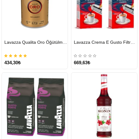
HIZLI
HIZLI
Lavazza Qualita Oro Öğütülmüş Kahve Teneke 250 G
Lavazza Crema E Gusto Filtre Kahve 250 G X 2
GÖNDERİ
GÖNDERİ
434,30₺
669,63₺