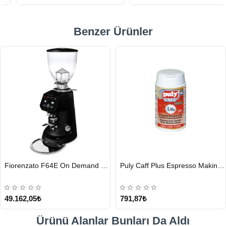
Benzer Ürünler
HIZLI
HIZLI
Fiorenzato F64E On Demand Kahve Değirmeni, Siyah
Puly Caff Plus Espresso Makinesi Temizleyici Tablet 100 x 1.35 G
GÖNDERİ
GÖNDERİ
49.162,05₺
791,87₺
Ürünü Alanlar Bunları Da Aldı