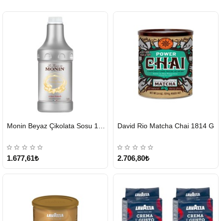
HIZLI
HIZLI
Monin Beyaz Çikolata Sosu 1890ml
David Rio Matcha Chai 1814 G
GÖNDERİ
GÖNDERİ
KARGO
ÜCRETSİZ
1.677,61₺
2.706,80₺