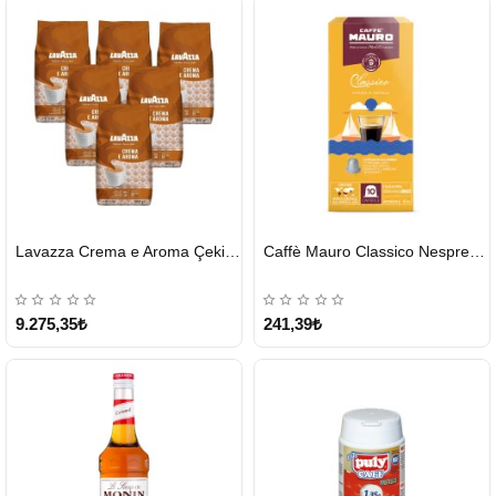
HIZLI
HIZLI
Lavazza Crema e Aroma Çekirdek Kahve 1KG X 6Adet
Caffè Mauro Classico Nespresso Kapsül
GÖNDERİ
GÖNDERİ
9.275,35₺
241,39₺